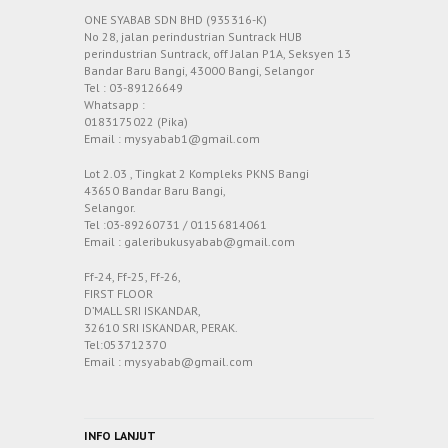
ONE SYABAB SDN BHD (935316-K)
No 28, jalan perindustrian Suntrack HUB
perindustrian Suntrack, off Jalan P1A, Seksyen 13
Bandar Baru Bangi, 43000 Bangi, Selangor
Tel : 03-89126649
Whatsapp :
0183175022 (Pika)
Email : mysyabab1@gmail.com
Lot 2.03 , Tingkat 2 Kompleks PKNS Bangi
43650 Bandar Baru Bangi,
Selangor.
Tel :03-89260731 / 01156814061
Email : galeribukusyabab@gmail.com
Ff-24, Ff-25, Ff-26,
FIRST FLOOR
D’MALL SRI ISKANDAR,
32610 SRI ISKANDAR, PERAK.
Tel:053712370
Email : mysyabab@gmail.com
INFO LANJUT