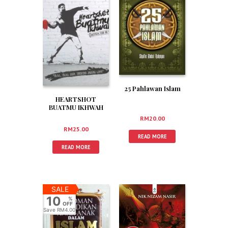
25 Pahlawan Islam
HEARTSHOT
BUATMU IKHWAH
RM
20.00
RM
25.00
READ MORE
READ MORE
SALE
10
%
OFF
Save
RM4.00