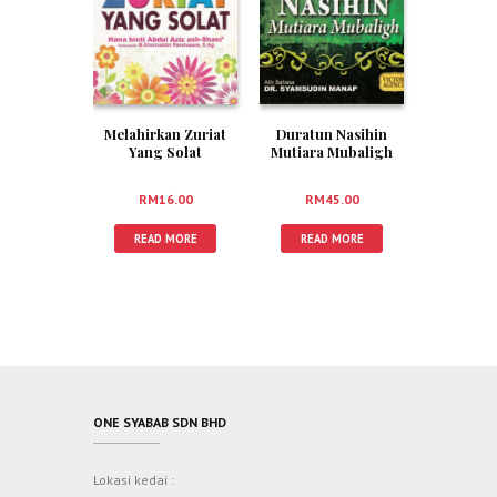
Melahirkan Zuriat
Duratun Nasihin
Yang Solat
Mutiara Mubaligh
RM
16.00
RM
45.00
READ MORE
READ MORE
ONE SYABAB SDN BHD
Lokasi kedai :