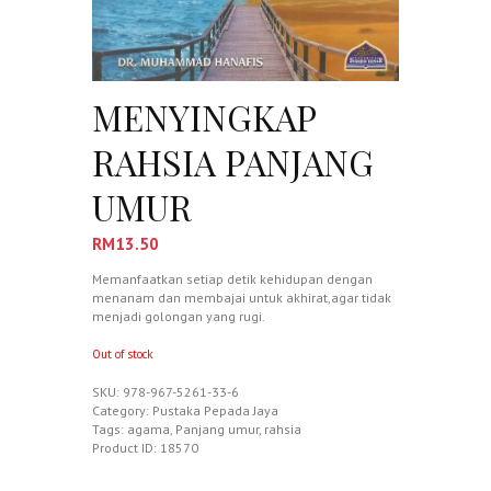
MENYINGKAP
RAHSIA PANJANG
UMUR
RM
13.50
Memanfaatkan setiap detik kehidupan dengan
menanam dan membajai untuk akhirat,agar tidak
menjadi golongan yang rugi.
Out of stock
SKU:
978-967-5261-33-6
Category:
Pustaka Pepada Jaya
Tags:
agama
,
Panjang umur
,
rahsia
Product ID:
18570