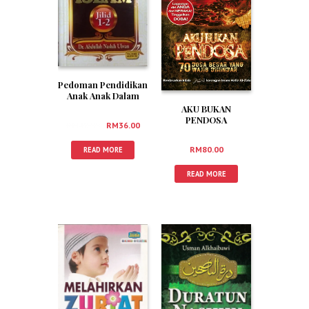
Pedoman Pendidikan
Anak Anak Dalam
Islam Jilid 1-2
AKU BUKAN
PENDOSA
RM
40.00
RM
36.00
RM
80.00
READ MORE
READ MORE