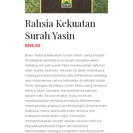
Rahsia Kekuatan
Surah Yasin
RM
8.00
Buku “Rahsia Kekuatan Surah Yasin” yang berada
di hadapan pembaca ini telah menghuraikan
tentang inti pati surah Yasin berdasarkan tafsiran
oleh Syeikh Sya’rawi. Tafsiran ini akan membawa
sidang pembaca kepada satu kefahaman tentang
apa sebenarnya rahsia kekuatan di sebalik surah
Yasin, dengan demikian surah Yasin yang sentiasa
dibaca akan semakin menambah keyakinan
dalam hati. Secara ringkas buku ini telah
membahaskan tentang kenabian Muhammad,
menegaskan adanya hari berbangkit disertai bukti-
buktinya, sama ada bukti-bukti semula jadi
mahupun bukti-bukti logik; kemudian
mengemukakan kisadh utusan-utusan nabi Isa
kepada penduduk negeri. Kesemuanya
dikemukakan sebagai penghibur hati Rasulullah