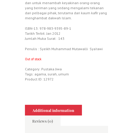
dan untuk menambah keyakinan orang-orang
yang beriman yang sedang mengalami tekanan
dari pelbagai pihak, terutama dari kaum kafir yang
menghambat dakwah Islam.
ISBN-13: 978-983-9395-89-1
Tarikh Terbit: Jan 2012
Jumlah Muka Surat : 143
Penulis : Syeikh Muhammad Mutawalli Sya’rawi
Out of stock
Category:
Pustaka Jiwa
Tags:
agama
,
surah
,
umum
Product ID:
12972
Additional information
Reviews (0)