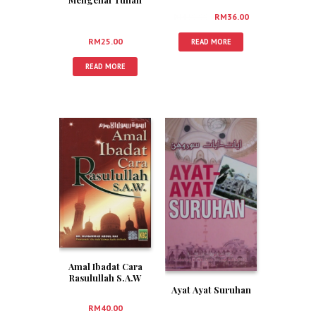
RM
40.00
RM
36.00
RM
25.00
READ MORE
READ MORE
Amal Ibadat Cara
Rasulullah S.A.W
Ayat Ayat Suruhan
RM
40.00