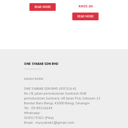
RM
35.00
READ MORE
READ MORE
ONE SYABAB SDN BHD
Lokasi kedai :
ONE SYABAB SDN BHD (935316-K)
No 28, jalan perindustrian Suntrack HUB
perindustrian Suntrack, off Jalan P1A, Seksyen 13
Bandar Baru Bangi, 43000 Bangi, Selangor
Tel : 03-89126649
Whatsapp :
0183175022 (Pika)
Email : mysyabab1@gmail.com