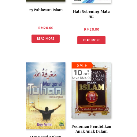
25 Pahlawan Islam
Hati Sebening Mata
Air
RM
20.00
RM
20.00
READ MORE
READ MORE
SALE
10
%
OFF
Save
RM4.00
Pedoman Pendidikan
Anak Anak Dalam
Islam Jilid 1-2
Mengenal Tuhan