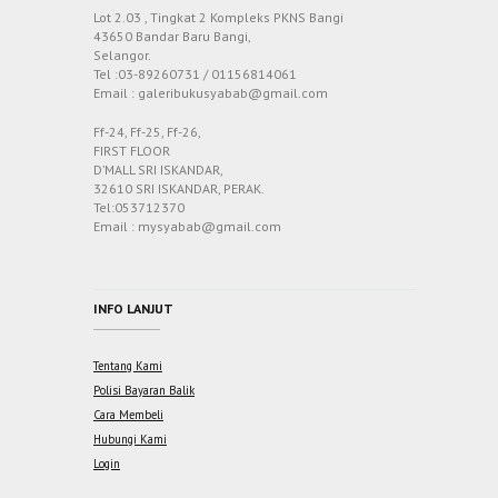
Lot 2.03 , Tingkat 2 Kompleks PKNS Bangi
43650 Bandar Baru Bangi,
Selangor.
Tel :03-89260731 / 01156814061
Email : galeribukusyabab@gmail.com
Ff-24, Ff-25, Ff-26,
FIRST FLOOR
D’MALL SRI ISKANDAR,
32610 SRI ISKANDAR, PERAK.
Tel:053712370
Email : mysyabab@gmail.com
INFO LANJUT
Tentang Kami
Polisi Bayaran Balik
Cara Membeli
Hubungi Kami
Login