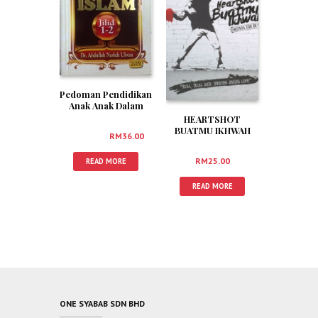
Pedoman Pendidikan
Anak Anak Dalam
Islam Jilid 1-2
HEARTSHOT
BUATMU IKHWAH
RM
40.00
RM
36.00
RM
25.00
READ MORE
READ MORE
ONE SYABAB SDN BHD