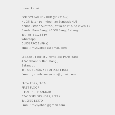
Lokasi kedai :
ONE SYABAB SDN BHD (935316-K)
No 28, jalan perindustrian Suntrack HUB
perindustrian Suntrack, off Jalan P1A, Seksyen 13
Bandar Baru Bangi, 43000 Bangi, Selangor
Tel : 03-89126649
Whatsapp :
0183175022 (Pika)
Email : mysyabab1@gmail.com
Lot 2.03 , Tingkat 2 Kompleks PKNS Bangi
43650 Bandar Baru Bangi,
Selangor.
Tel :03-89260731 / 01156814061
Email : galeribukusyabab@gmail.com
Ff-24, Ff-25, Ff-26,
FIRST FLOOR
D’MALL SRI ISKANDAR,
32610 SRI ISKANDAR, PERAK.
Tel:053712370
Email : mysyabab@gmail.com