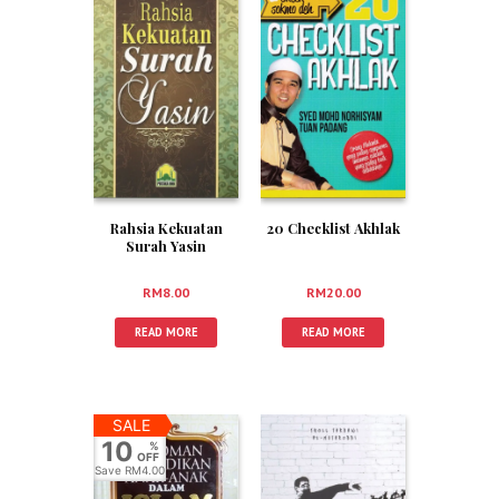
Rahsia Kekuatan
20 Checklist Akhlak
Surah Yasin
RM
8.00
RM
20.00
READ MORE
READ MORE
SALE
10
%
OFF
Save
RM4.00