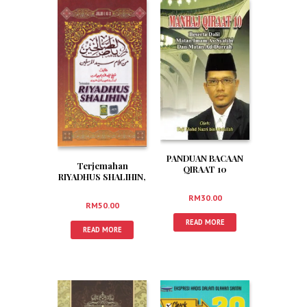
PANDUAN BACAAN
Terjemahan
QIRAAT 10
RIYADHUS SHALIHIN,
MENGIKUT TARIQ
Jilid 1 & 2
AS SYATIBI DAN
RM
30.00
DURRAH
RM
50.00
READ MORE
READ MORE