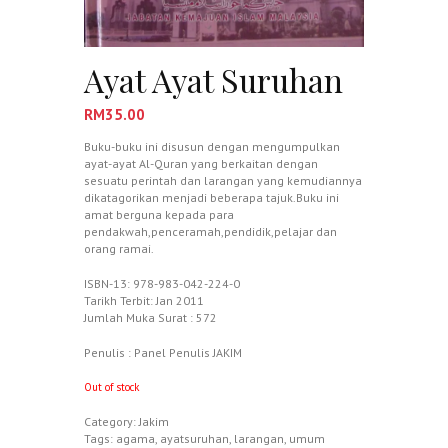
Ayat Ayat Suruhan
RM
35.00
Buku-buku ini disusun dengan mengumpulkan
ayat-ayat Al-Quran yang berkaitan dengan
sesuatu perintah dan larangan yang kemudiannya
dikatagorikan menjadi beberapa tajuk.Buku ini
amat berguna kepada para
pendakwah,penceramah,pendidik,pelajar dan
orang ramai.
ISBN-13: 978-983-042-224-0
Tarikh Terbit: Jan 2011
Jumlah Muka Surat : 572
Penulis : Panel Penulis JAKIM
Out of stock
Category:
Jakim
Tags:
agama
,
ayatsuruhan
,
larangan
,
umum