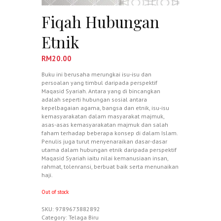
Fiqah Hubungan
Etnik
RM
20.00
Buku ini berusaha merungkai isu-isu dan
persoalan yang timbul daripada perspektif
Maqasid Syariah. Antara yang di bincangkan
adalah seperti hubungan sosial antara
kepelbagaian agama, bangsa dan etnik, isu-isu
kemasyarakatan dalam masyarakat majmuk,
asas-asas kemasyarakatan majmuk dan salah
faham terhadap beberapa konsep di dalam Islam.
Penulis juga turut menyenaraikan dasar-dasar
utama dalam hubungan etnik daripada perspektif
Maqasid Syariah iaitu nilai kemanusiaan insan,
rahmat, tolenransi, berbuat baik serta menunaikan
haji.
Out of stock
SKU:
9789673882892
Category:
Telaga Biru