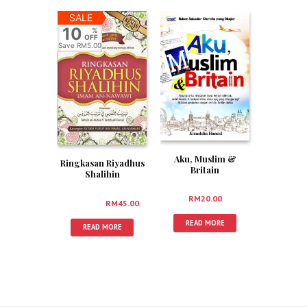
SALE
10
%
OFF
Save
RM5.00
Aku, Muslim &
Ringkasan Riyadhus
Britain
Shalihin
RM
20.00
RM
50.00
RM
45.00
READ MORE
READ MORE