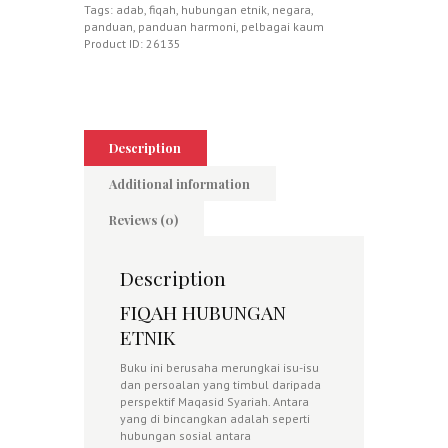
Tags:
adab
,
fiqah
,
hubungan etnik
,
negara
,
panduan
,
panduan harmoni
,
pelbagai kaum
Product ID:
26135
Description
Additional information
Reviews (0)
Description
FIQAH HUBUNGAN
ETNIK
Buku ini berusaha merungkai isu-isu
dan persoalan yang timbul daripada
perspektif Maqasid Syariah. Antara
yang di bincangkan adalah seperti
hubungan sosial antara