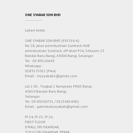
ONE SYABAB SDN BHD
Lokasi kedai :
ONE SYABAB SDN BHD (935316-K)
No 28, jalan perindustrian Suntrack HUB
perindustrian Suntrack, off Jalan P1A, Seksyen 13
Bandar Baru Bangi, 43000 Bangi, Selangor
Tel : 03-89126649
Whatsapp :
0183175022 (Pika)
Email : mysyabab1@gmail.com
Lot 2.03 , Tingkat 2 Kompleks PKNS Bangi
43650 Bandar Baru Bangi,
Selangor.
Tel :03-89260731 / 01156814061
Email : galeribukusyabab@gmail.com
Ff-24, Ff-25, Ff-26,
FIRST FLOOR
D’MALL SRI ISKANDAR,
32610 SRI ISKANDAR, PERAK.