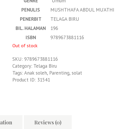
GENRE
Umum
PENULIS
MUSHTHAFA ABDUL MU’ATHI
PENERBIT
TELAGA BIRU
BIL. HALAMAN
196
ISBN
9789673881116
Out of stock
SKU:
9789673881116
Category:
Telaga Biru
Tags:
Anak soleh
,
Parenting
,
solat
Product ID:
31541
ation
Reviews (0)