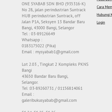
ONE SYABAB SDN BHD (935316-K)
Cara Mem
No 28, jalan perindustrian Suntrack
Hubungi 
HUB perindustrian Suntrack, off
Jalan P1A, Seksyen 13 Bandar Baru
Login
Bangi, 43000 Bangi, Selangor
Tel : 03-89126649
Whatsapp :
0183175022 (Pika)
Email : mysyabab1@gmail.com
Lot 2.03 , Tingkat 2 Kompleks PKNS
Bangi
43650 Bandar Baru Bangi,
Selangor.
Tel :03-89260731 / 01156814061
Email :
galeribukusyabab@gmail.com