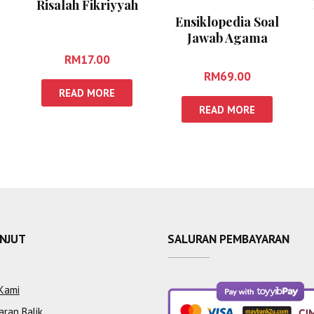
Risalah Fikriyyah
Ensiklopedia Soal
Jawab Agama
RM
17.00
RM
69.00
READ MORE
READ MORE
ANJUT
SALURAN PEMBAYARAN
Kami
aran Balik