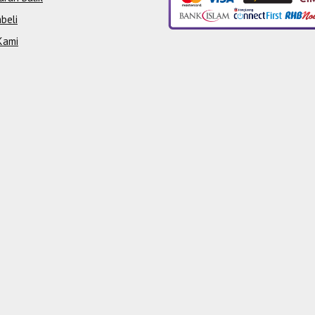
beli
Kami