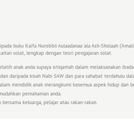
ipada buku Kaifa Nurobbii Aulaadanaa ‘ala Ash-Sholaah (‘Amal
aitan solat, lengkap dengan teori pengajaran solat.
elatih anak anda supaya istiqamah dalam melaksanakan ibadah
dan daripada kisah Nabi SAW dan para sahabat terdahulu dal
alam mendidik anak merangkumi kesemua aspek hidup dan buk
emudahkan pemahaman anda.
h bersama keluarga, pelajar atau rakan-rakan.