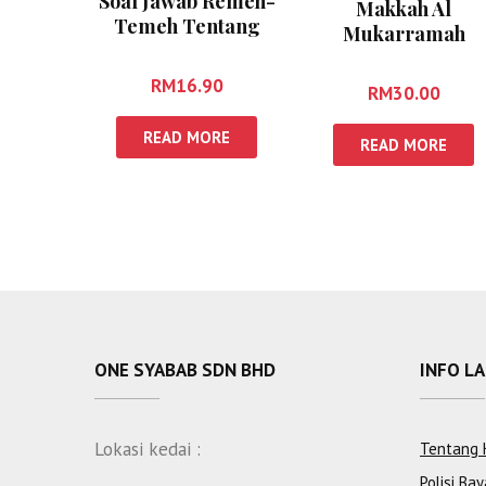
Soal Jawab Remeh-
Makkah Al
Temeh Tentang
Mukarramah
Zakat Tapi Anda
Kelebihan Dan
Malu Bertanya
Sejarah (Edisi
RM
16.90
RM
30.00
Kemas Kini)
READ MORE
READ MORE
ONE SYABAB SDN BHD
INFO L
Lokasi kedai :
Tentang 
Polisi Bay