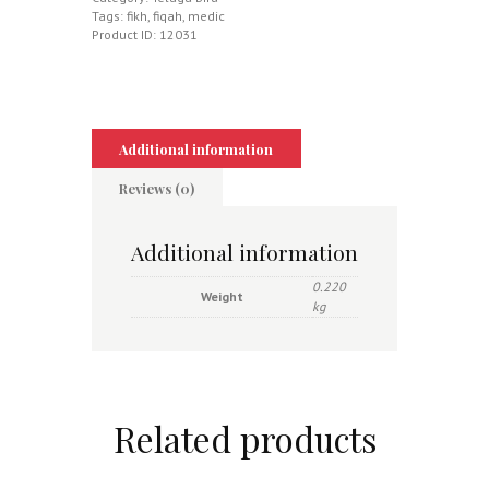
Tags:
fikh
,
fiqah
,
medic
Product ID:
12031
Additional information
Reviews (0)
Additional information
0.220
Weight
kg
Related products