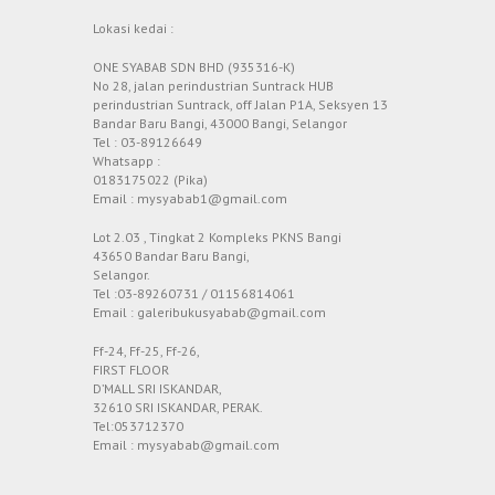
Lokasi kedai :
ONE SYABAB SDN BHD (935316-K)
No 28, jalan perindustrian Suntrack HUB
perindustrian Suntrack, off Jalan P1A, Seksyen 13
Bandar Baru Bangi, 43000 Bangi, Selangor
Tel : 03-89126649
Whatsapp :
0183175022 (Pika)
Email : mysyabab1@gmail.com
Lot 2.03 , Tingkat 2 Kompleks PKNS Bangi
43650 Bandar Baru Bangi,
Selangor.
Tel :03-89260731 / 01156814061
Email : galeribukusyabab@gmail.com
Ff-24, Ff-25, Ff-26,
FIRST FLOOR
D’MALL SRI ISKANDAR,
32610 SRI ISKANDAR, PERAK.
Tel:053712370
Email : mysyabab@gmail.com