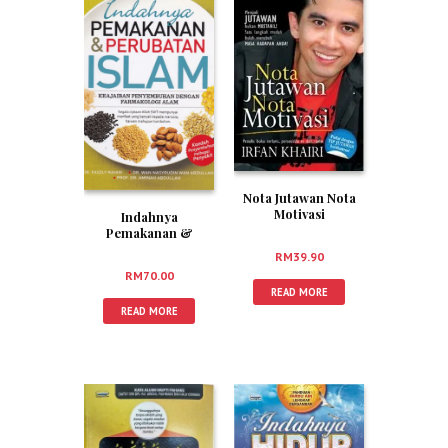
Nota Jutawan Nota
Motivasi
Indahnya
Pemakanan &
Perubatan Islam
RM
39.90
RM
70.00
READ MORE
READ MORE