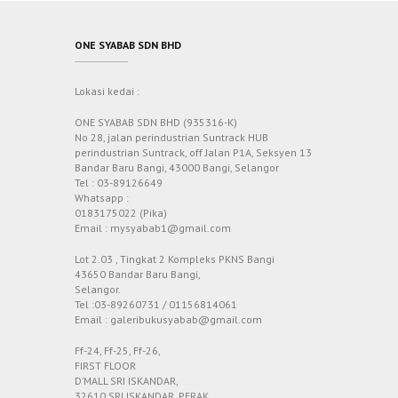
ONE SYABAB SDN BHD
Lokasi kedai :
ONE SYABAB SDN BHD (935316-K)
No 28, jalan perindustrian Suntrack HUB
perindustrian Suntrack, off Jalan P1A, Seksyen 13
Bandar Baru Bangi, 43000 Bangi, Selangor
Tel : 03-89126649
Whatsapp :
0183175022 (Pika)
Email : mysyabab1@gmail.com
Lot 2.03 , Tingkat 2 Kompleks PKNS Bangi
43650 Bandar Baru Bangi,
Selangor.
Tel :03-89260731 / 01156814061
Email : galeribukusyabab@gmail.com
Ff-24, Ff-25, Ff-26,
FIRST FLOOR
D’MALL SRI ISKANDAR,
32610 SRI ISKANDAR, PERAK.