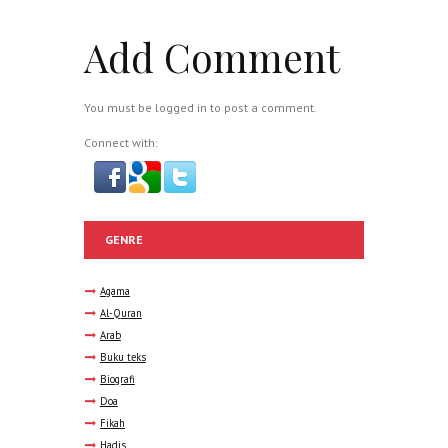
Add Comment
You must be
logged in
to post a comment.
Connect with:
GENRE
Agama
Al-Quran
Arab
Buku teks
Biografi
Doa
Fikah
Hadis