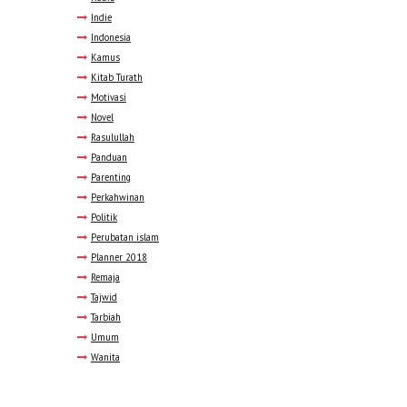
Indie
Indonesia
Kamus
Kitab Turath
Motivasi
Novel
Rasulullah
Panduan
Parenting
Perkahwinan
Politik
Perubatan islam
Planner 2018
Remaja
Tajwid
Tarbiah
Umum
Wanita