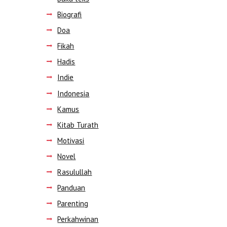
Biografi
Doa
Fikah
Hadis
Indie
Indonesia
Next item
Kamus
Jpeg
Kitab Turath
Motivasi
Novel
Rasulullah
Panduan
Parenting
Perkahwinan