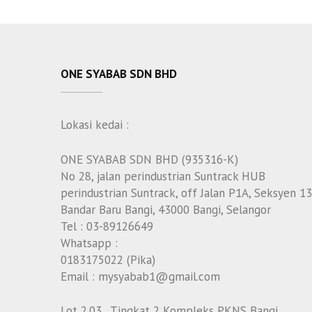
ONE SYABAB SDN BHD
Lokasi kedai :
ONE SYABAB SDN BHD (935316-K)
No 28, jalan perindustrian Suntrack HUB
perindustrian Suntrack, off Jalan P1A, Seksyen 13
Bandar Baru Bangi, 43000 Bangi, Selangor
Tel : 03-89126649
Whatsapp :
0183175022 (Pika)
Email : mysyabab1@gmail.com
Lot 2.03 , Tingkat 2 Kompleks PKNS Bangi