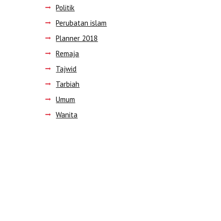
Politik
Perubatan islam
Planner 2018
Remaja
Tajwid
Tarbiah
Umum
Wanita