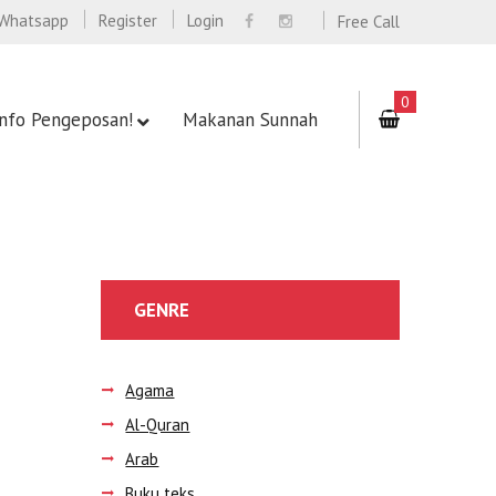
Whatsapp
Register
Login
Free Call
0
Info Pengeposan!
Makanan Sunnah
GENRE
Agama
Al-Quran
Arab
Buku teks