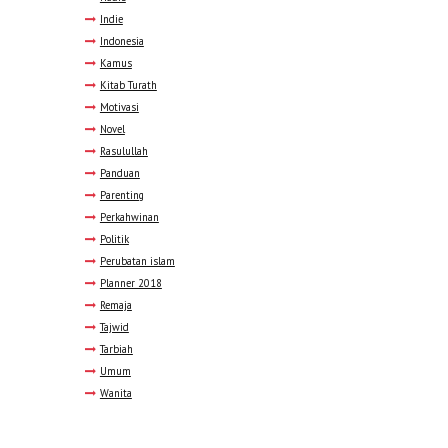
Indie
Indonesia
Kamus
Kitab Turath
Motivasi
Novel
Rasulullah
Panduan
Parenting
Perkahwinan
Politik
Perubatan islam
Planner 2018
Remaja
Tajwid
Tarbiah
Umum
Wanita