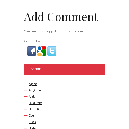
Add Comment
You must be
logged in
to post a comment.
Connect with:
GENRE
Agama
Al-Quran
Arab
Buku teks
Biografi
Doa
Fikah
Hadis