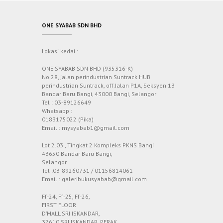
ONE SYABAB SDN BHD
Lokasi kedai :
ONE SYABAB SDN BHD (935316-K)
No 28, jalan perindustrian Suntrack HUB
perindustrian Suntrack, off Jalan P1A, Seksyen 13
Bandar Baru Bangi, 43000 Bangi, Selangor
Tel : 03-89126649
Whatsapp :
0183175022 (Pika)
Email : mysyabab1@gmail.com
Lot 2.03 , Tingkat 2 Kompleks PKNS Bangi
43650 Bandar Baru Bangi,
Selangor.
Tel :03-89260731 / 01156814061
Email : galeribukusyabab@gmail.com
Ff-24, Ff-25, Ff-26,
FIRST FLOOR
D’MALL SRI ISKANDAR,
32610 SRI ISKANDAR, PERAK.