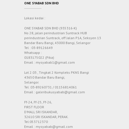
ONE SYABAB SDN BHD
Lokasi kedai :
ONE SYABAB SDN BHD (935316-K)
No 28, jalan perindustrian Suntrack HUB
perindustrian Suntrack, off Jalan P1A, Seksyen 13
Bandar Baru Bangi, 43000 Bangi, Selangor
Tel : 03-89126649
Whatsapp :
0183175022 (Pika)
Email : mysyabab1@gmail.com
Lot 2.03 , Tingkat 2 Kompleks PKNS Bangi
43650 Bandar Baru Bangi,
Selangor.
Tel :03-89260731 / 01156814061
Email : galeribukusyabab@gmail.com
Ff-24, Ff-25, Ff-26,
FIRST FLOOR
D’MALL SRI ISKANDAR,
32610 SRI ISKANDAR, PERAK.
Tel:053712370
Email : mysyabab@gmail.com