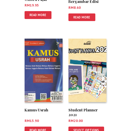
Bergambar Edisi
RM
19.95
Terbaharu
RM
8.60
READ MORE
READ MORE
Kamus Usrah
Student Planner
2021
RM
15.90
RM
20.00
READ MORE
SELECT OPTIONS