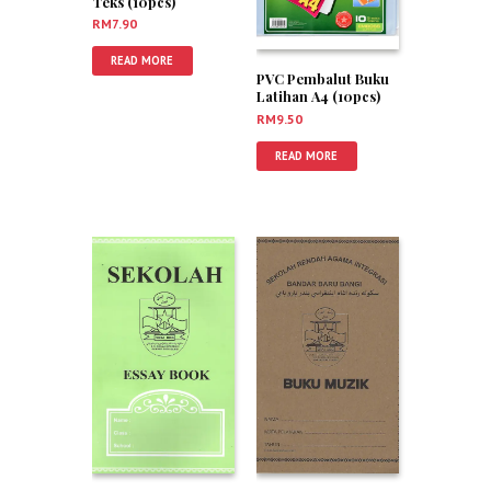
Teks (10pcs)
RM
7.90
READ MORE
PVC Pembalut Buku
Latihan A4 (10pcs)
RM
9.50
READ MORE