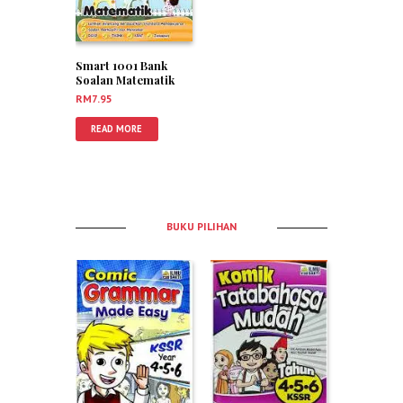
Smart 1001 Bank
Soalan Matematik
Tahun 6
RM
7.95
READ MORE
BUKU PILIHAN