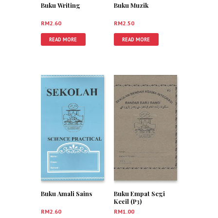
Buku Writing
Buku Muzik
RM
2.60
RM
2.50
READ MORE
READ MORE
Buku Amali Sains
Buku Empat Segi
Kecil (P3)
RM
2.60
RM
1.00