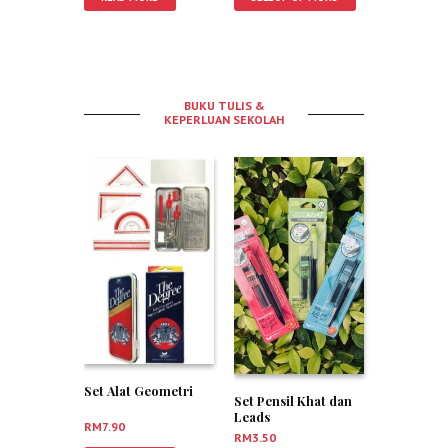
BUKU TULIS &
KEPERLUAN SEKOLAH
Set Alat Geometri
Set Pensil Khat dan
Leads
RM
7.90
RM
3.50