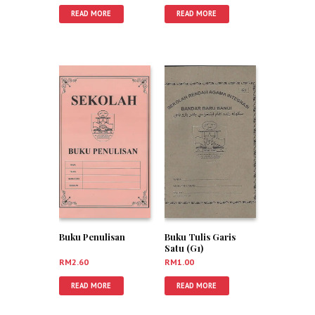
READ MORE
READ MORE
Buku Penulisan
Buku Tulis Garis
Satu (G1)
RM
2.60
RM
1.00
READ MORE
READ MORE