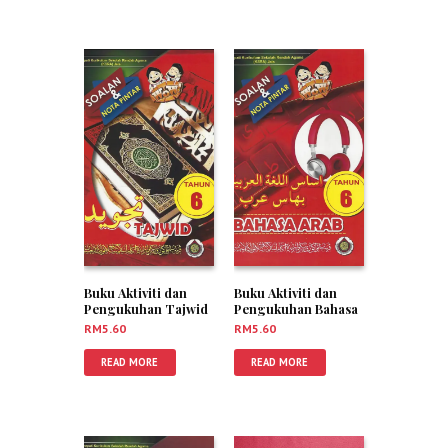
Buku Aktiviti dan
Buku Aktiviti dan
Pengukuhan Tajwid
Pengukuhan Bahasa
Tahun 6
Arab Tahun 6
RM
5.60
RM
5.60
READ MORE
READ MORE