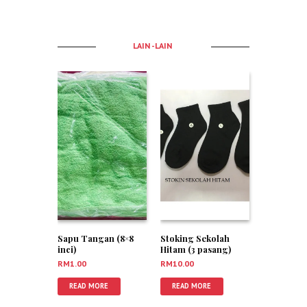
LAIN -LAIN
Sapu Tangan (8×8
Stoking Sekolah
inci)
Hitam (3 pasang)
RM
1.00
RM
10.00
READ MORE
READ MORE