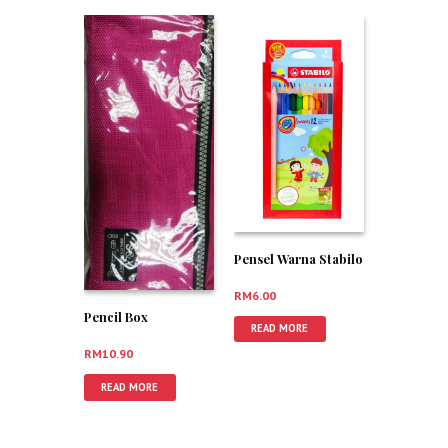
Pensel Warna Stabilo
RM
6.00
Pencil Box
READ MORE
RM
10.90
READ MORE