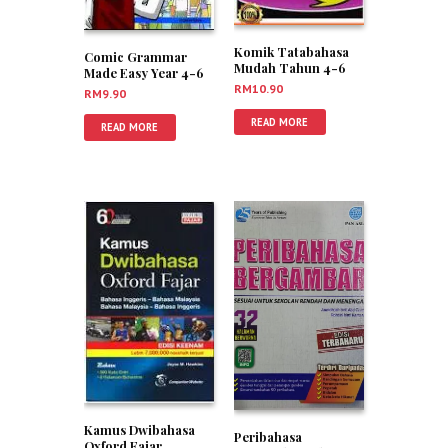
Komik Tatabahasa
Comic Grammar
Mudah Tahun 4-6
Made Easy Year 4-6
RM
10.90
RM
9.90
READ MORE
READ MORE
Kamus Dwibahasa
Peribahasa
Oxford Fajar