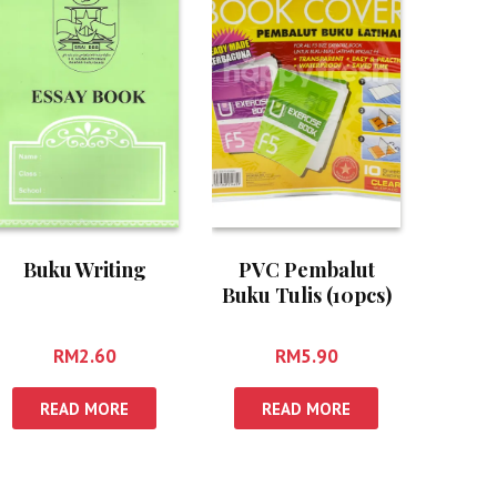
Buku Writing
PVC Pembalut
Buku Tulis (10pcs)
RM
2.60
RM
5.90
READ MORE
READ MORE