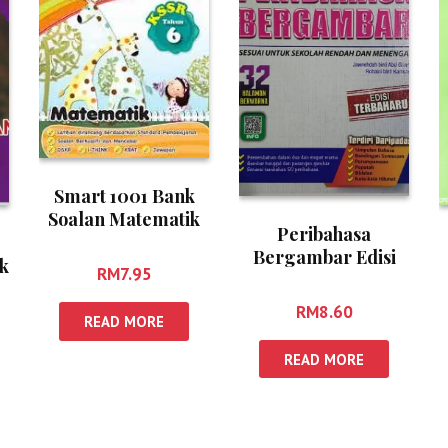
Smart 1001 Bank
Soalan Matematik
Peribahasa
Tahun 6
Bergambar Edisi
k
RM
7.95
Terbaharu
RM
8.60
READ MORE
READ MORE