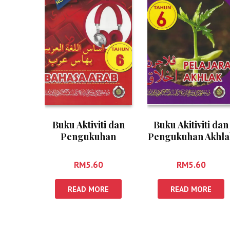
Buku Aktiviti dan
Buku Akitiviti dan
Pengukuhan
Pengukuhan Akhla
Bahasa Arab Tahun
Tahun 6
6
RM
5.60
RM
5.60
READ MORE
READ MORE