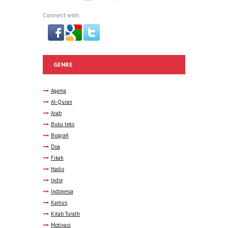
Connect with:
GENRE
Agama
Al-Quran
Arab
Buku teks
Biografi
Doa
Fikah
Hadis
Indie
Indonesia
Kamus
Kitab Turath
Motivasi