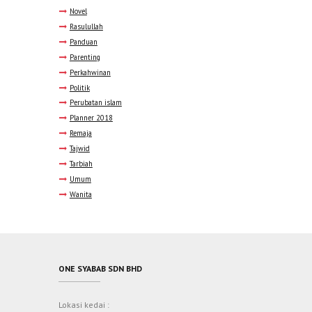
Novel
Rasulullah
Panduan
Parenting
Perkahwinan
Politik
Perubatan islam
Planner 2018
Remaja
Tajwid
Tarbiah
Umum
Wanita
ONE SYABAB SDN BHD
Lokasi kedai :