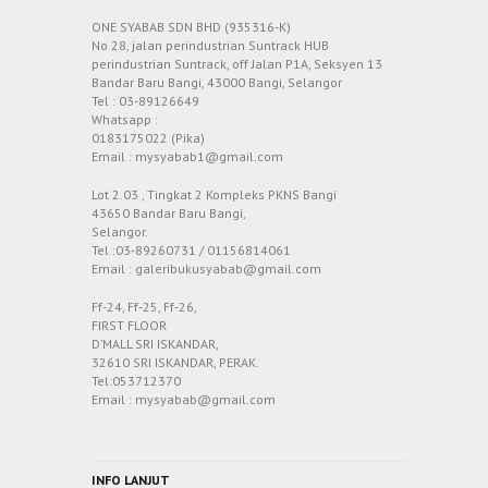
ONE SYABAB SDN BHD (935316-K)
No 28, jalan perindustrian Suntrack HUB
perindustrian Suntrack, off Jalan P1A, Seksyen 13
Bandar Baru Bangi, 43000 Bangi, Selangor
Tel : 03-89126649
Whatsapp :
0183175022 (Pika)
Email : mysyabab1@gmail.com
Lot 2.03 , Tingkat 2 Kompleks PKNS Bangi
43650 Bandar Baru Bangi,
Selangor.
Tel :03-89260731 / 01156814061
Email : galeribukusyabab@gmail.com
Ff-24, Ff-25, Ff-26,
FIRST FLOOR
D’MALL SRI ISKANDAR,
32610 SRI ISKANDAR, PERAK.
Tel:053712370
Email : mysyabab@gmail.com
INFO LANJUT