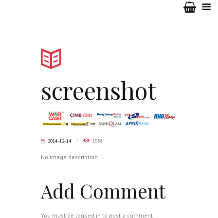
screenshot
2014-12-14
1538
No image description ...
Add Comment
You must be
logged in
to post a comment.