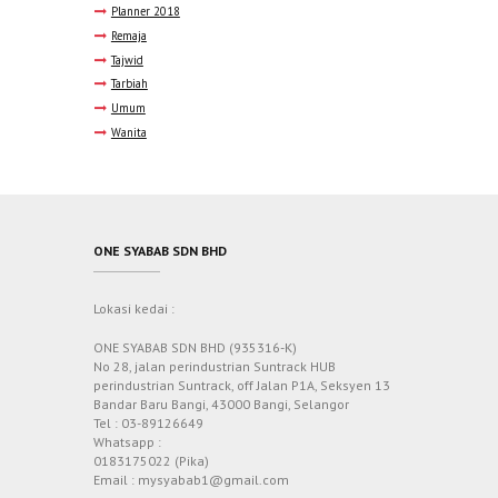
Planner 2018
Remaja
Tajwid
Tarbiah
Umum
Wanita
ONE SYABAB SDN BHD
Lokasi kedai :
ONE SYABAB SDN BHD (935316-K)
No 28, jalan perindustrian Suntrack HUB
perindustrian Suntrack, off Jalan P1A, Seksyen 13
Bandar Baru Bangi, 43000 Bangi, Selangor
Tel : 03-89126649
Whatsapp :
0183175022 (Pika)
Email : mysyabab1@gmail.com