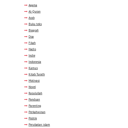
Agama
Al-Quran
Arab
Buku teks
Biografi
Doa
Fikah
Hadis
Indie
Indonesia
Kamus
Kitab Turath
Motivasi
Novel
Rasulullah
Panduan
Parenting
Perkahwinan
Politik
Perubatan islam