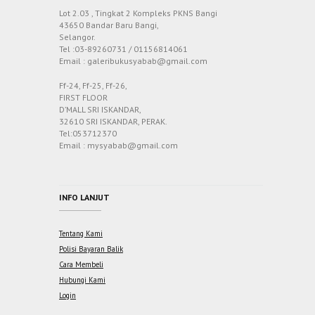
Lot 2.03 , Tingkat 2 Kompleks PKNS Bangi
43650 Bandar Baru Bangi,
Selangor.
Tel :03-89260731 / 01156814061
Email : galeribukusyabab@gmail.com
Ff-24, Ff-25, Ff-26,
FIRST FLOOR
D’MALL SRI ISKANDAR,
32610 SRI ISKANDAR, PERAK.
Tel:053712370
Email : mysyabab@gmail.com
INFO LANJUT
Tentang Kami
Polisi Bayaran Balik
Cara Membeli
Hubungi Kami
Login