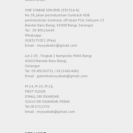
ONE SYABAB SDN BHD (935316-K)
No 28, jalan perindustrian Suntrack HUB
perindustrian Suntrack, off Jalan P1A, Seksyen 13
Bandar Baru Bangi, 43000 Bangi, Selangor
Tel : 03-89126649
Whatsapp :
0183175022 (Pika)
Email : mysyabab1@gmail.com
Lot 2.03 , Tingkat 2 Kompleks PKNS Bangi
43650 Bandar Baru Bangi,
Selangor.
Tel :03-89260731 / 01156814061
Email : galeribukusyabab@gmail.com
Ff-24, Ff-25, Ff-26,
FIRST FLOOR
D’MALL SRI ISKANDAR,
32610 SRI ISKANDAR, PERAK.
Tel:053712370
Email : mysyabab@gmail.com