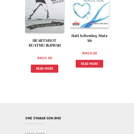
Hati Sebening Mata
Air
HEARTSHOT
BUATMU IKHWAH
RM
20.00
RM
25.00
READ MORE
READ MORE
ONE SYABAB SDN BHD
Lokasi kedai :