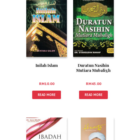
Inilah Islam
Duratun Nasihin
Mutiara Mubaligh
RM
10.00
RM
45.00
READ MORE
READ MORE