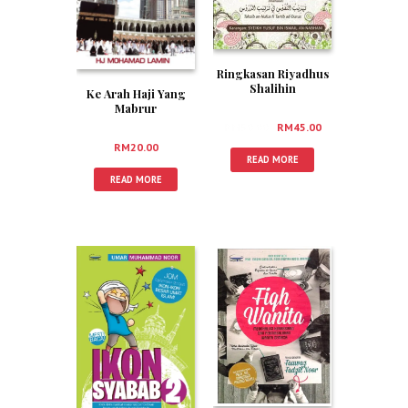
Ringkasan Riyadhus
Shalihin
Ke Arah Haji Yang
Mabrur
RM
50.00
RM
45.00
RM
20.00
READ MORE
READ MORE