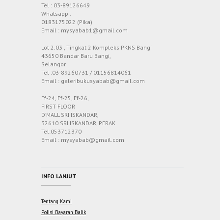
Tel : 03-89126649
Whatsapp :
0183175022 (Pika)
Email : mysyabab1@gmail.com
Lot 2.03 , Tingkat 2 Kompleks PKNS Bangi
43650 Bandar Baru Bangi,
Selangor.
Tel :03-89260731 / 01156814061
Email : galeribukusyabab@gmail.com
Ff-24, Ff-25, Ff-26,
FIRST FLOOR
D’MALL SRI ISKANDAR,
32610 SRI ISKANDAR, PERAK.
Tel:053712370
Email : mysyabab@gmail.com
INFO LANJUT
Tentang Kami
Polisi Bayaran Balik