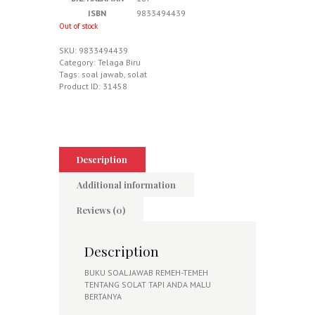
ISBN
9833494439
Out of stock
SKU:
9833494439
Category:
Telaga Biru
Tags:
soal jawab
,
solat
Product ID:
31458
Description
Additional information
Reviews (0)
Description
BUKU SOAL JAWAB REMEH-TEMEH
TENTANG SOLAT TAPI ANDA MALU
BERTANYA