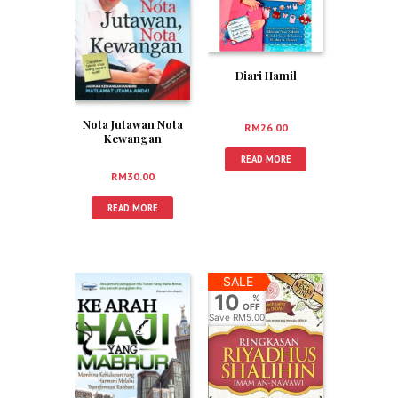
Diari Hamil
Nota Jutawan Nota
RM
26.00
Kewangan
READ MORE
RM
30.00
READ MORE
SALE
10
%
OFF
Save
RM5.00