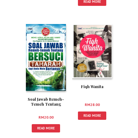
READ MORE
Fiqh Wanita
Soal Jawab Remeh-
Temeh Tentang
RM
28.00
Bersuci (Taharah)
Tapi Anda Malu
READ MORE
RM
20.00
Bertanya
READ MORE