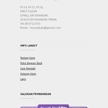
Ff-24, Ff-25, Ff-26,
FIRST FLOOR
D’MALL SRI ISKANDAR,
32610 SRI ISKANDAR, PERAK.
Tel:053712370
Email : mysyabab@gmail.com
INFO LANJUT
Tentang Kami
Polisi Bayaran Balik
Cara Membeli
Hubungi Kami
Login
SALURAN PEMBAYARAN