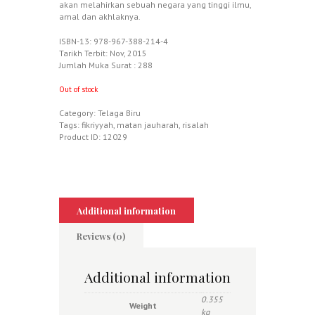
akan melahirkan sebuah negara yang tinggi ilmu,
amal dan akhlaknya.
ISBN-13: 978-967-388-214-4
Tarikh Terbit: Nov, 2015
Jumlah Muka Surat : 288
Out of stock
Category:
Telaga Biru
Tags:
fikriyyah
,
matan jauharah
,
risalah
Product ID:
12029
Additional information
Reviews (0)
Additional information
0.355
Weight
kg