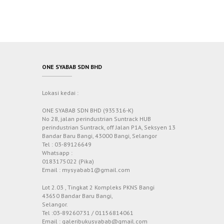
ONE SYABAB SDN BHD
Lokasi kedai :
ONE SYABAB SDN BHD (935316-K)
No 28, jalan perindustrian Suntrack HUB
perindustrian Suntrack, off Jalan P1A, Seksyen 13
Bandar Baru Bangi, 43000 Bangi, Selangor
Tel : 03-89126649
Whatsapp :
0183175022 (Pika)
Email : mysyabab1@gmail.com
Lot 2.03 , Tingkat 2 Kompleks PKNS Bangi
43650 Bandar Baru Bangi,
Selangor.
Tel :03-89260731 / 01156814061
Email : galeribukusyabab@gmail.com