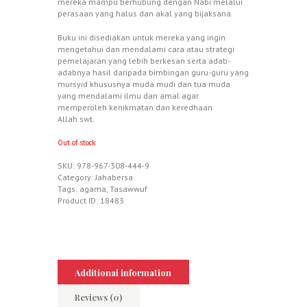
mereka mampu berhubung dengan Nabi melalui
perasaan yang halus dan akal yang bijaksana.
Buku ini disediakan untuk mereka yang ingin
mengetahui dan mendalami cara atau strategi
pemelajaran yang lebih berkesan serta adab-
adabnya hasil daripada bimbingan guru-guru yang
mursyid khususnya muda mudi dan tua muda
yang mendalami ilmu dan amal agar
memperoleh kenikmatan dan keredhaan
Allah swt.
Out of stock
SKU:
978-967-308-444-9
Category:
Jahabersa
Tags:
agama
,
Tasawwuf
Product ID:
18483
Additional information
Reviews (0)