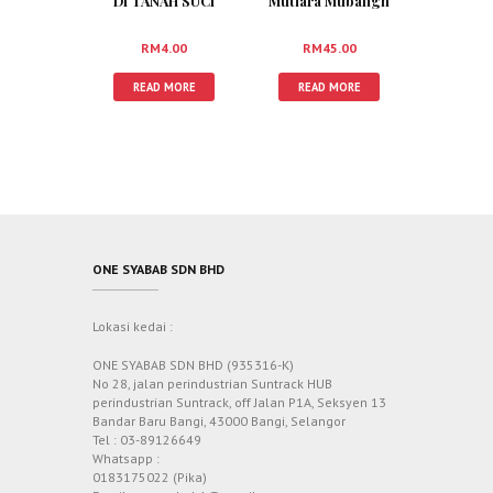
DI TANAH SUCI
Mutiara Mubaligh
RM
4.00
RM
45.00
READ MORE
READ MORE
ONE SYABAB SDN BHD
Lokasi kedai :
ONE SYABAB SDN BHD (935316-K)
No 28, jalan perindustrian Suntrack HUB
perindustrian Suntrack, off Jalan P1A, Seksyen 13
Bandar Baru Bangi, 43000 Bangi, Selangor
Tel : 03-89126649
Whatsapp :
0183175022 (Pika)