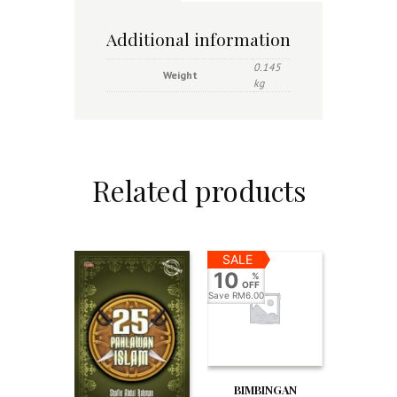
Additional information
0.145
Weight
kg
Related products
SALE
10
%
OFF
Save
RM6.00
BIMBINGAN