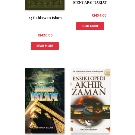
MENCAPAI DARJAT
MUKMIN
RM
60.00
RM
54.00
25 Pahlawan Islam
READ MORE
RM
20.00
READ MORE