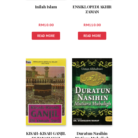
Inilah Islam
ENSIKLOPEDI AKHIR
ZAMAN
RM
10.00
RM
110.00
READ MORE
READ MORE
KISAH-KISAH GANJIL
Duratun Nasihin