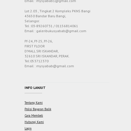
Email : mysyabab1@gmail.com
Lot 2.03 , Tingkat 2 Kompleks PKNS Bangi
43650 Bandar Baru Bangi,
Selangor.
Tel :03-89260731 / 01156814061
Email : galeribukusyabab@gmail.com
Ff-24, Ff-25, Ff-26,
FIRST FLOOR
D’MALL SRI ISKANDAR,
32610 SRI ISKANDAR, PERAK.
Tel:053712370
Email : mysyabab@gmail.com
INFO LANJUT
Tentang Kami
Polisi Bayaran Balik
Cara Membeli
Hubungi Kami
Login