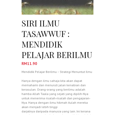
SIRI ILMU
TASAWWUF :
MENDIDIK
PELAJAR BERILMU
RM
11.90
Mendidik Pelajar Berilmu – Strategi Menuntut Ilmu
Hanya dengan ilmu sahaja kita akan dapat
memahami dan menuruti jalan kenabian dan
kerasulan. Orang-orang yang berilmu adalah
hamba Allah Taala yang sejati yang dipilih-Nya
untuk menerima risalah-risalah dan pengajaran-
Nya. Hanya dengan ilmu hikmah itulah mereka
akan menjadi lebih tinggi
darjatnya daripada manusia yang lain. Ini kerana