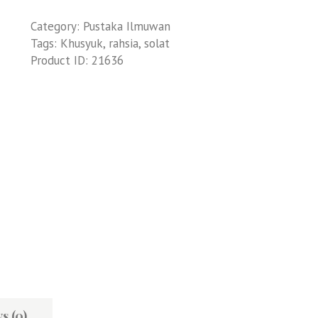
Category:
Pustaka Ilmuwan
Tags:
Khusyuk
,
rahsia
,
solat
Product ID:
21636
s (0)