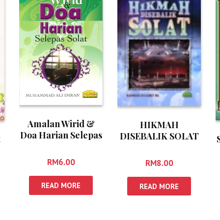
Amalan Wirid &
HIKMAH
Doa Harian Selepas
DISEBALIK SOLAT
t
Solat
RM
6.00
RM
8.00
READ MORE
READ MORE