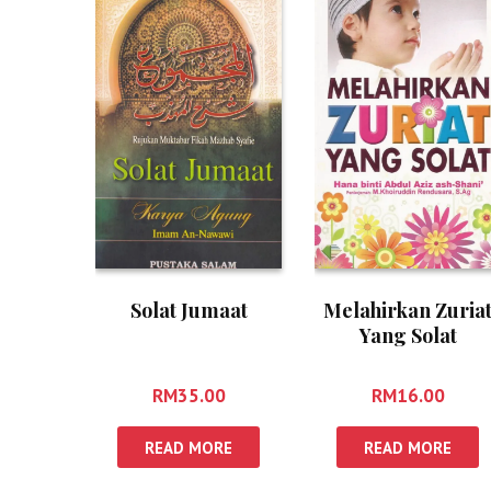
Solat Jumaat
Melahirkan Zuria
Yang Solat
RM
35.00
RM
16.00
READ MORE
READ MORE