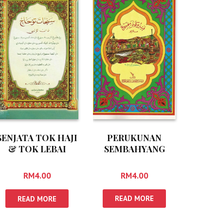
SENJATA TOK HAJI
PERUKUNAN
& TOK LEBAI
SEMBAHYANG
(JAWI)
(JAWI)
RM
4.00
RM
4.00
READ MORE
READ MORE