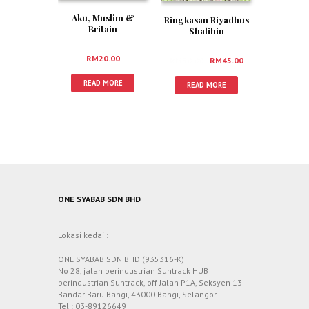
Aku, Muslim &
Ringkasan Riyadhus
Britain
Shalihin
RM
20.00
RM
50.00
RM
45.00
READ MORE
READ MORE
ONE SYABAB SDN BHD
Lokasi kedai :
ONE SYABAB SDN BHD (935316-K)
No 28, jalan perindustrian Suntrack HUB
perindustrian Suntrack, off Jalan P1A, Seksyen 13
Bandar Baru Bangi, 43000 Bangi, Selangor
Tel : 03-89126649