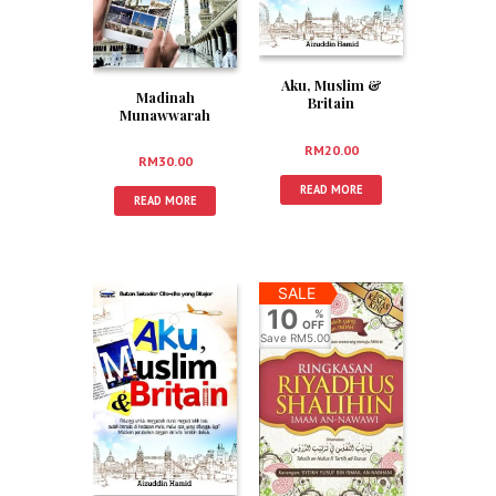
Aku, Muslim &
Madinah
Britain
Munawwarah
Kelebihan Dan
Sejarah (Edisi Kemas
RM
20.00
RM
30.00
Kini)
READ MORE
READ MORE
SALE
10
%
OFF
Save
RM5.00