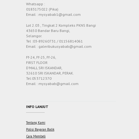
Whatsapp :
0183175022 (Pika)
Email : mysyabab1@gmail.com
Lot 2.03 , Tingkat 2 Kompleks PKNS Bangi
43650 Bandar Baru Bangi,
Selangor.
Tel :03-89260731 / 01156814061
Email : galeribukusyabab@gmail.com
Ff-24, Ff-25, Ff-26,
FIRST FLOOR
D’MALL SRI ISKANDAR,
32610 SRI ISKANDAR, PERAK.
Tel:053712370
Email : mysyabab@gmail.com
INFO LANJUT
Tentang Kami
Polisi Bayaran Balik
Cara Membeli