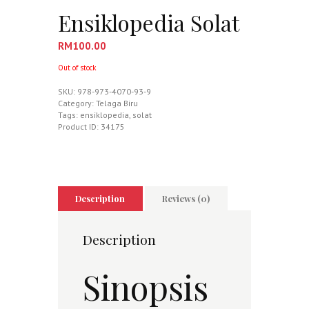
Ensiklopedia Solat
RM
100.00
Out of stock
SKU:
978-973-4070-93-9
Category:
Telaga Biru
Tags:
ensiklopedia
,
solat
Product ID:
34175
Description
Reviews (0)
Description
Sinopsis