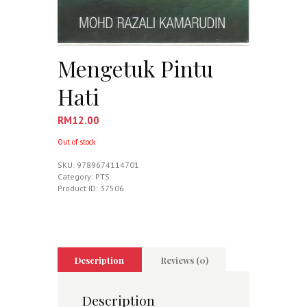
Mengetuk Pintu
Hati
RM
12.00
Out of stock
SKU:
9789674114701
Category:
PTS
Product ID:
37506
Description
Reviews (0)
Description