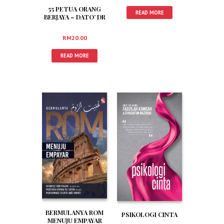
55 PETUA ORANG
READ MORE
BERJAYA – DATO’ DR
FADZILAH KAMSAH
RM
20.00
READ MORE
BERMULANYA ROM
PSIKOLOGI CINTA
MENUJU EMPAYAR