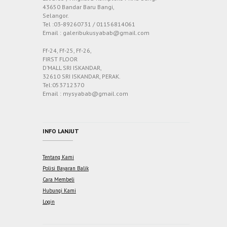
43650 Bandar Baru Bangi,
Selangor.
Tel :03-89260731 / 01156814061
Email : galeribukusyabab@gmail.com
Ff-24, Ff-25, Ff-26,
FIRST FLOOR
D’MALL SRI ISKANDAR,
32610 SRI ISKANDAR, PERAK.
Tel:053712370
Email : mysyabab@gmail.com
INFO LANJUT
Tentang Kami
Polisi Bayaran Balik
Cara Membeli
Hubungi Kami
Login