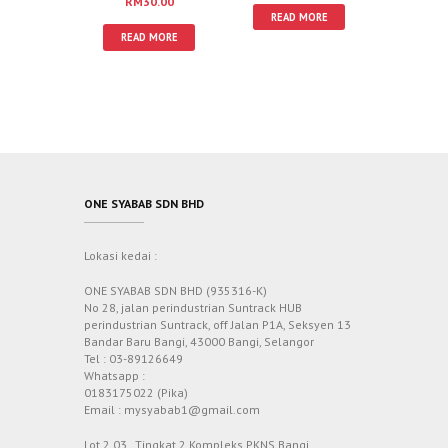
RM
30.00
READ MORE
READ MORE
ONE SYABAB SDN BHD
Lokasi kedai :
ONE SYABAB SDN BHD (935316-K)
No 28, jalan perindustrian Suntrack HUB
perindustrian Suntrack, off Jalan P1A, Seksyen 13
Bandar Baru Bangi, 43000 Bangi, Selangor
Tel : 03-89126649
Whatsapp :
0183175022 (Pika)
Email : mysyabab1@gmail.com
Lot 2.03 , Tingkat 2 Kompleks PKNS Bangi