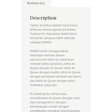
Reviews (0)
Description
Tasfsir Al-Azhar adalah hasil karya
terbesar ulama agung nusantara,
Profesor Dr. Haji Abdul Malik Karim
Amrullah, ataupun lebih dikenali
sebagai HAMKA.
HAMKA telah menggunakan
beberapa metode dalam
penyusunan tafsir ini, antaranya
metode tahlili (analisis), tafsir Al-
Quran dengan Al-Quran, tafsir Al-
Quran dengan hadith, tafsir Al-Quran
dengan pendapat sahabat dan tabi’in,
dan tafsir Al-Quran dengan tafsir
muktabar yang lain.
Di samping itu, beliau juga
mentafsirkan Al-Quran dengan syair,
dan menganalisis dengan
kemampuan sendiri dengan
pendekatan meraikan kepelbagaian