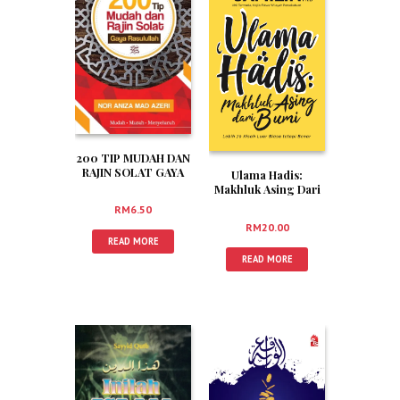
200 TIP MUDAH DAN
RAJIN SOLAT GAYA
Ulama Hadis:
RASULULLAH
Makhluk Asing Dari
Bumi
RM
6.50
RM
20.00
READ MORE
READ MORE