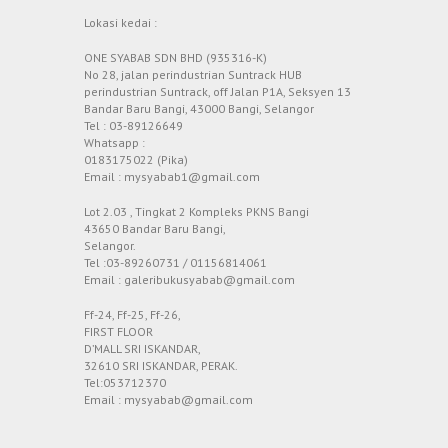
Lokasi kedai :
ONE SYABAB SDN BHD (935316-K)
No 28, jalan perindustrian Suntrack HUB
perindustrian Suntrack, off Jalan P1A, Seksyen 13
Bandar Baru Bangi, 43000 Bangi, Selangor
Tel : 03-89126649
Whatsapp :
0183175022 (Pika)
Email : mysyabab1@gmail.com
Lot 2.03 , Tingkat 2 Kompleks PKNS Bangi
43650 Bandar Baru Bangi,
Selangor.
Tel :03-89260731 / 01156814061
Email : galeribukusyabab@gmail.com
Ff-24, Ff-25, Ff-26,
FIRST FLOOR
D’MALL SRI ISKANDAR,
32610 SRI ISKANDAR, PERAK.
Tel:053712370
Email : mysyabab@gmail.com