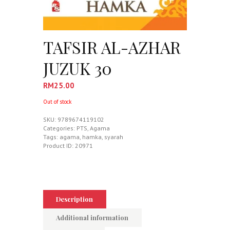
TAFSIR AL-AZHAR
JUZUK 30
RM
25.00
Out of stock
SKU:
9789674119102
Categories:
PTS
,
Agama
Tags:
agama
,
hamka
,
syarah
Product ID:
20971
Description
Additional information