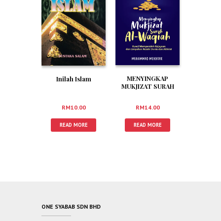
MENYINGKAP
Inilah Islam
MUKJIZAT SURAH
AL-WAQIAH
RM
14.00
RM
10.00
READ MORE
READ MORE
ONE SYABAB SDN BHD