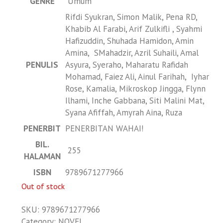
GENRE
Umum
Rifdi Syukran, Simon Malik, Pena RD,
Khabib Al Farabi, Arif Zulkifli , Syahmi
Hafizuddin, Shuhada Hamidon, Amin
Amina, SMahadzir, Azril Suhaili, Amal
PENULIS
Asyura, Syeraho, Maharatu Rafidah
Mohamad, Faiez Ali, Ainul Farihah, Iyhar
Rose, Kamalia, Mikroskop Jingga, Flynn
Ilhami, Inche Gabbana, Siti Malini Mat,
Syana Afiffah, Amyrah Aina, Ruza
PENERBIT
PENERBITAN WAHAI!
BIL.
255
HALAMAN
ISBN
9789671277966
Out of stock
SKU:
9789671277966
Category:
NOVEL