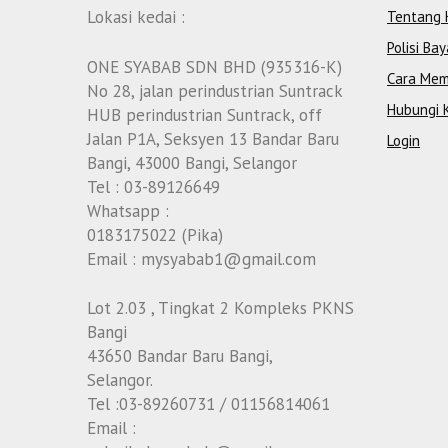
Lokasi kedai :
Tentang 
Polisi Bay
ONE SYABAB SDN BHD (935316-K)
Cara Mem
No 28, jalan perindustrian Suntrack
Hubungi 
HUB perindustrian Suntrack, off
Jalan P1A, Seksyen 13 Bandar Baru
Login
Bangi, 43000 Bangi, Selangor
Tel : 03-89126649
Whatsapp :
0183175022 (Pika)
Email : mysyabab1@gmail.com
Lot 2.03 , Tingkat 2 Kompleks PKNS
Bangi
43650 Bandar Baru Bangi,
Selangor.
Tel :03-89260731 / 01156814061
Email :