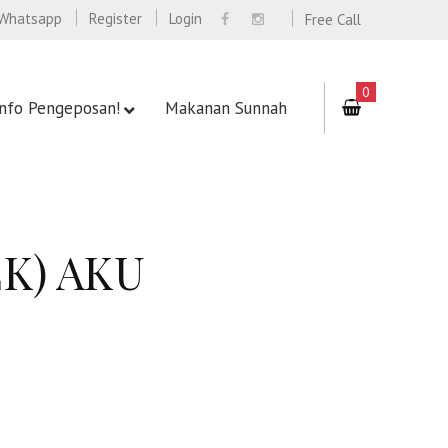
Whatsapp
Register
Login
Free Call
0
Info Pengeposan!
Makanan Sunnah
EK) AKU