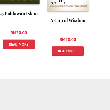
25 Pahlawan Islam
A Cup of Wisdom
RM
20.00
RM
20.00
READ MORE
READ MORE