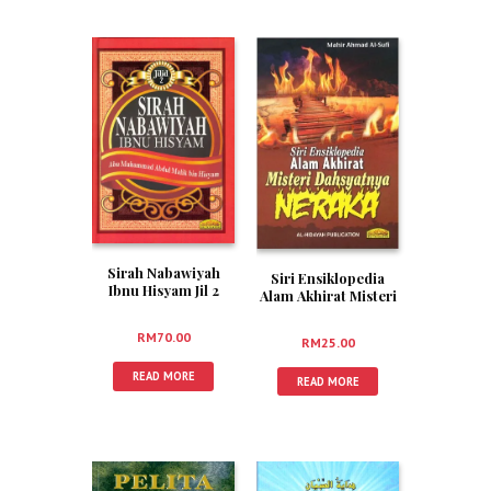
Sirah Nabawiyah
Siri Ensiklopedia
Ibnu Hisyam Jil 2
Alam Akhirat Misteri
(HardCover)
Dahsyatnya Neraka
RM
70.00
RM
25.00
READ MORE
READ MORE