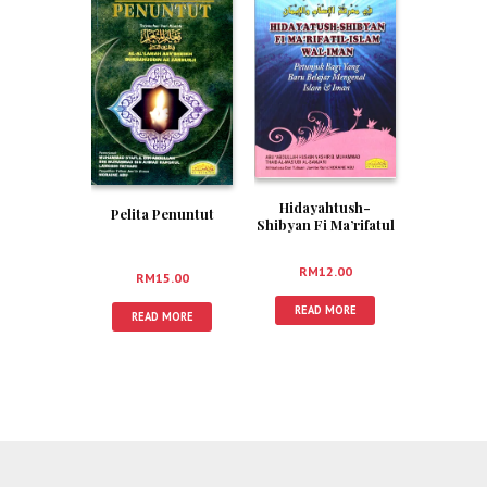
Hidayahtush-
Pelita Penuntut
Shibyan Fi Ma’rifatul
Islam Wal-Iman
RM
12.00
RM
15.00
READ MORE
READ MORE