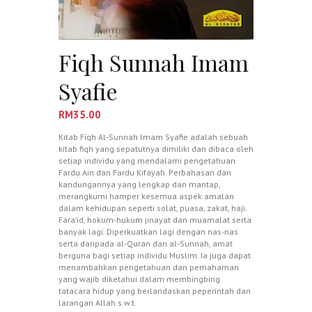
Fiqh Sunnah Imam
Syafie
RM
35.00
Kitab Fiqh Al-Sunnah lmam Syafie adalah sebuah
kitab fiqh yang sepatutnya dimiliki dan dibaca oleh
setiap individu yang mendalami pengetahuan
Fardu Ain dan Fardu Kifayah. Perbahasan dan
kandungannya yang lengkap dan mantap,
merangkumi hamper kesemua aspek amalan
dalam kehidupan seperti solat, puasa, zakat, haji.
Fara’id, hokum-hukum jinayat dan muamalat serta
banyak lagi. Diperkuatkan lagi dengan nas-nas
serta daripada al-Quran dan al-Sunnah, amat
berguna bagi setiap individu Muslim. Ia juga dapat
menambahkan pengetahuan dan pemahaman
yang wajib diketahui dalam membingbing
tatacara hidup yang berlandaskan peperintah dan
larangan Allah s.w.t.