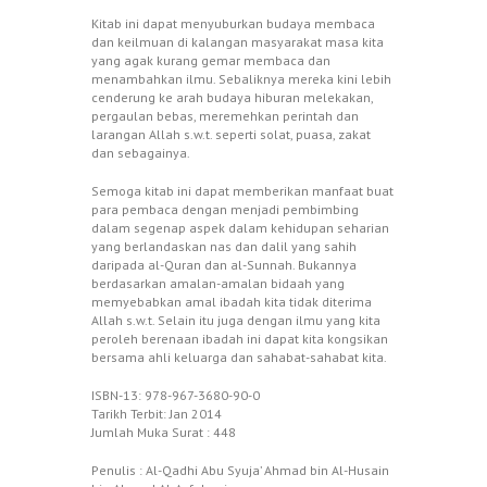
Kitab ini dapat menyuburkan budaya membaca
dan keilmuan di kalangan masyarakat masa kita
yang agak kurang gemar membaca dan
menambahkan ilmu. Sebaliknya mereka kini lebih
cenderung ke arah budaya hiburan melekakan,
pergaulan bebas, meremehkan perintah dan
larangan Allah s.w.t. seperti solat, puasa, zakat
dan sebagainya.
Semoga kitab ini dapat memberikan manfaat buat
para pembaca dengan menjadi pembimbing
dalam segenap aspek dalam kehidupan seharian
yang berlandaskan nas dan dalil yang sahih
daripada al-Quran dan al-Sunnah. Bukannya
berdasarkan amalan-amalan bidaah yang
memyebabkan amal ibadah kita tidak diterima
Allah s.w.t. Selain itu juga dengan ilmu yang kita
peroleh berenaan ibadah ini dapat kita kongsikan
bersama ahli keluarga dan sahabat-sahabat kita.
ISBN-13: 978-967-3680-90-0
Tarikh Terbit: Jan 2014
Jumlah Muka Surat : 448
Penulis : Al-Qadhi Abu Syuja’ Ahmad bin Al-Husain