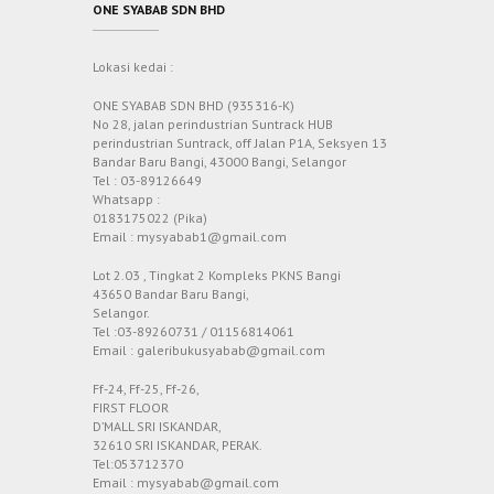
ONE SYABAB SDN BHD
Lokasi kedai :
ONE SYABAB SDN BHD (935316-K)
No 28, jalan perindustrian Suntrack HUB
perindustrian Suntrack, off Jalan P1A, Seksyen 13
Bandar Baru Bangi, 43000 Bangi, Selangor
Tel : 03-89126649
Whatsapp :
0183175022 (Pika)
Email : mysyabab1@gmail.com
Lot 2.03 , Tingkat 2 Kompleks PKNS Bangi
43650 Bandar Baru Bangi,
Selangor.
Tel :03-89260731 / 01156814061
Email : galeribukusyabab@gmail.com
Ff-24, Ff-25, Ff-26,
FIRST FLOOR
D’MALL SRI ISKANDAR,
32610 SRI ISKANDAR, PERAK.
Tel:053712370
Email : mysyabab@gmail.com