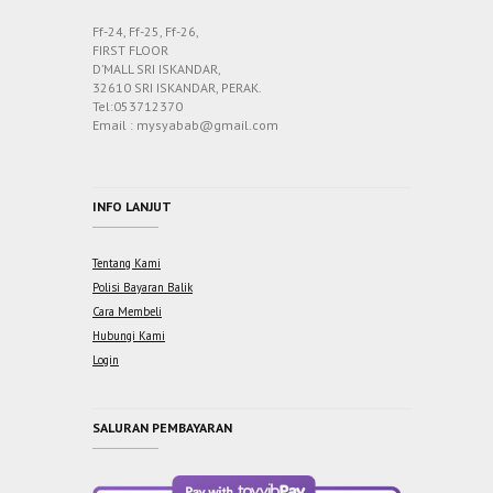
Ff-24, Ff-25, Ff-26,
FIRST FLOOR
D’MALL SRI ISKANDAR,
32610 SRI ISKANDAR, PERAK.
Tel:053712370
Email : mysyabab@gmail.com
INFO LANJUT
Tentang Kami
Polisi Bayaran Balik
Cara Membeli
Hubungi Kami
Login
SALURAN PEMBAYARAN