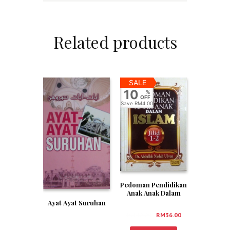
Related products
SALE
10
%
OFF
Save
RM4.00
Pedoman Pendidikan
Anak Anak Dalam
Islam Jilid 1-2
Ayat Ayat Suruhan
RM
40.00
RM
36.00