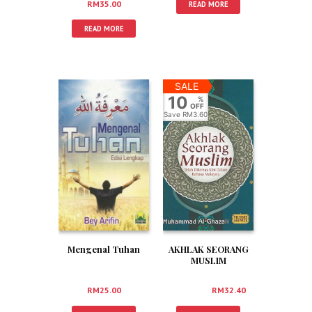
RM
35.00
READ MORE
READ MORE
SALE
10
%
OFF
Save
RM3.60
AKHLAK SEORANG
Mengenal Tuhan
MUSLIM
RM
36.00
RM
32.40
RM
25.00