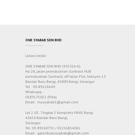
ONE SYABAB SDN BHD
Lokasi kedai :
ONE SYABAB SDN BHD (935316-K)
No 28, jalan perindustrian Suntrack HUB
perindustrian Suntrack, off Jalan P1A, Seksyen 13
Bandar Baru Bangi, 43000 Bangi, Selangor
Tel : 03-89126649
Whatsapp :
0183175022 (Pika)
Email : mysyabab1@gmail.com
Lot 2.03 , Tingkat 2 Kompleks PKNS Bangi
43650 Bandar Baru Bangi,
Selangor.
Tel :03-89260731 / 01156814061
Email : galeribukusyabab@gmail.com