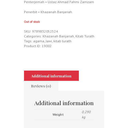
Penterjemah = Ustaz Ahmad Fahmi Zamzam
Penerbit = Khazanah Banjariah
Out of stock
SKU:
9789832052524
Categories:
Khazanah Banjariah
,
Kitab Turath
Tags:
agama
,
Jawi
,
kitab turath
Product ID:
19002
Additional information
Reviews (0)
Additional information
0.290
Weight
kg