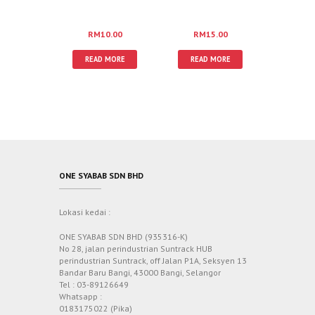
RM
10.00
RM
15.00
READ MORE
READ MORE
ONE SYABAB SDN BHD
Lokasi kedai :
ONE SYABAB SDN BHD (935316-K)
No 28, jalan perindustrian Suntrack HUB
perindustrian Suntrack, off Jalan P1A, Seksyen 13
Bandar Baru Bangi, 43000 Bangi, Selangor
Tel : 03-89126649
Whatsapp :
0183175022 (Pika)