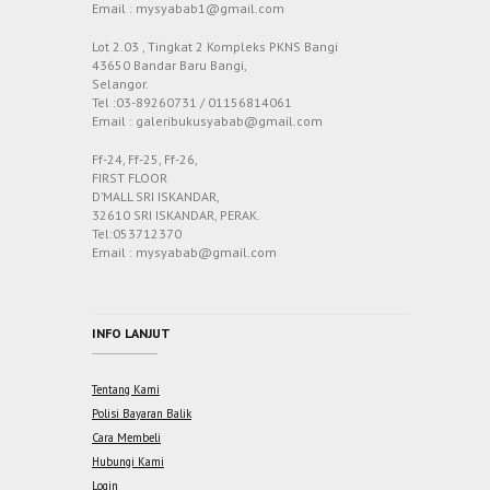
Email : mysyabab1@gmail.com
Lot 2.03 , Tingkat 2 Kompleks PKNS Bangi
43650 Bandar Baru Bangi,
Selangor.
Tel :03-89260731 / 01156814061
Email : galeribukusyabab@gmail.com
Ff-24, Ff-25, Ff-26,
FIRST FLOOR
D’MALL SRI ISKANDAR,
32610 SRI ISKANDAR, PERAK.
Tel:053712370
Email : mysyabab@gmail.com
INFO LANJUT
Tentang Kami
Polisi Bayaran Balik
Cara Membeli
Hubungi Kami
Login