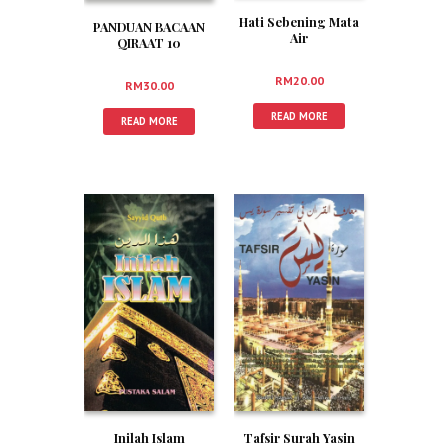
Hati Sebening Mata
PANDUAN BACAAN
Air
QIRAAT 10
MENGIKUT TARIQ
AS SYATIBI DAN
RM
20.00
RM
30.00
DURRAH
READ MORE
READ MORE
Inilah Islam
Tafsir Surah Yasin