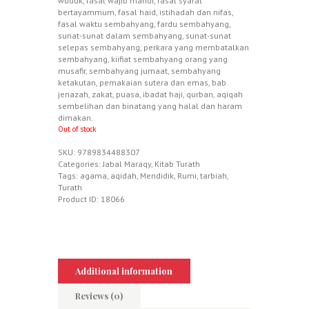
wuduk, fasal wajib mandi, fasal syarat
bertayammum, fasal haid, istihadah dan nifas,
fasal waktu sembahyang, fardu sembahyang,
sunat-sunat dalam sembahyang, sunat-sunat
selepas sembahyang, perkara yang membatalkan
sembahyang, kiifiat sembahyang orang yang
musafir, sembahyang jumaat, sembahyang
ketakutan, pemakaian sutera dan emas, bab
jenazah, zakat, puasa, ibadat haji, qurban, aqiqah
sembelihan dan binatang yang halal dan haram
dimakan.
Out of stock
SKU:
9789834488307
Categories:
Jabal Maraqy
,
Kitab Turath
Tags:
agama
,
aqidah
,
Mendidik
,
Rumi
,
tarbiah
,
Turath
Product ID:
18066
Additional information
Reviews (0)