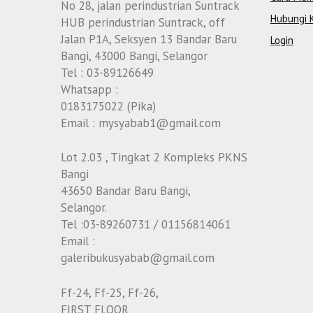
No 28, jalan perindustrian Suntrack
Hubungi 
HUB perindustrian Suntrack, off
Jalan P1A, Seksyen 13 Bandar Baru
Login
Bangi, 43000 Bangi, Selangor
Tel : 03-89126649
Whatsapp :
0183175022 (Pika)
Email : mysyabab1@gmail.com
Lot 2.03 , Tingkat 2 Kompleks PKNS
Bangi
43650 Bandar Baru Bangi,
Selangor.
Tel :03-89260731 / 01156814061
Email :
galeribukusyabab@gmail.com
Ff-24, Ff-25, Ff-26,
FIRST FLOOR