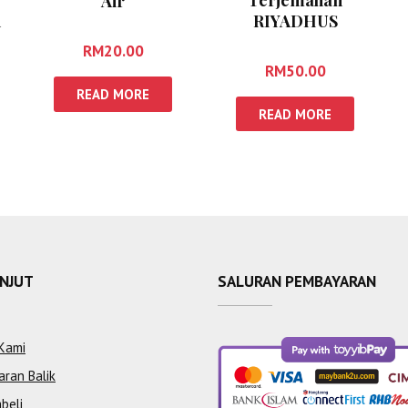
Air
h
RIYADHUS
SHALIHIN, Jilid 1 &
RM
20.00
2
RM
50.00
READ MORE
READ MORE
ANJUT
SALURAN PEMBAYARAN
Kami
aran Balik
beli