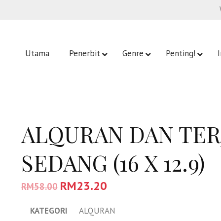
Utama
Penerbit
Genre
Penting!
ALQURAN DAN TER
SEDANG (16 X 12.9)
RM
23.20
RM
58.00
KATEGORI
ALQURAN