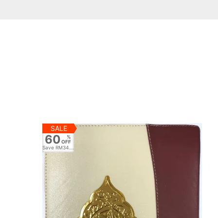
SALE
60
%
OFF
Save
RM34.80