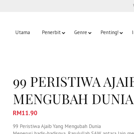
Utama
Penerbit
Genre
Penting!
99 PERISTIWA AJAI
MENGUBAH DUNIA
RM
11.90
99 Peristiwa Ajaib Yang Mengubah Dunia
Menerusi hadis-hadisnya, Rasulullah SAW antara lain m