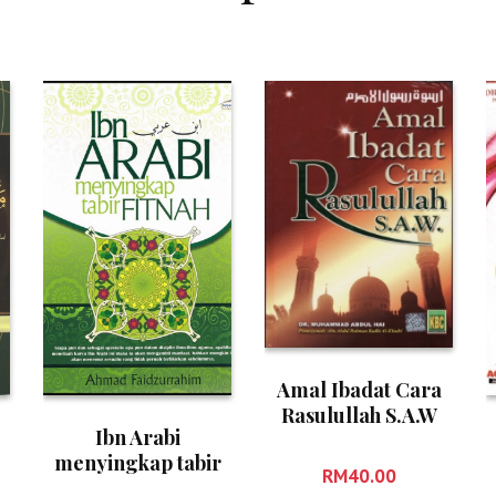
Amal Ibadat Cara
Rasulullah S.A.W
Ibn Arabi
menyingkap tabir
RM
40.00
Fitnah