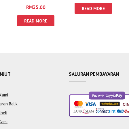
RM
35.00
READ MORE
READ MORE
ANJUT
SALURAN PEMBAYARAN
Kami
aran Balik
beli
Kami