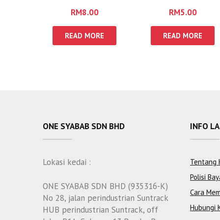
RM
8.00
RM
5.00
READ MORE
READ MORE
ONE SYABAB SDN BHD
INFO L
Lokasi kedai :
Tentang 
Polisi Bay
ONE SYABAB SDN BHD (935316-K)
Cara Mem
No 28, jalan perindustrian Suntrack
Hubungi 
HUB perindustrian Suntrack, off