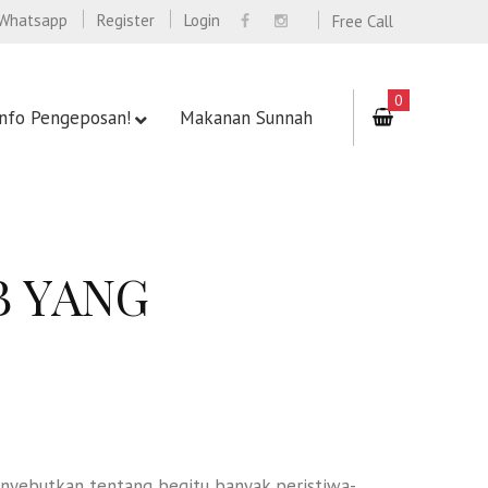
Whatsapp
Register
Login
Free Call
0
Info Pengeposan!
Makanan Sunnah
B YANG
enyebutkan tentang begitu banyak peristiwa-