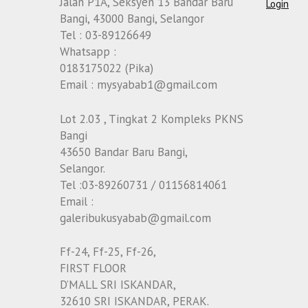
Jalan P1A, Seksyen 13 Bandar Baru
Login
Bangi, 43000 Bangi, Selangor
Tel : 03-89126649
Whatsapp :
0183175022 (Pika)
Email : mysyabab1@gmail.com
Lot 2.03 , Tingkat 2 Kompleks PKNS
Bangi
43650 Bandar Baru Bangi,
Selangor.
Tel :03-89260731 / 01156814061
Email :
galeribukusyabab@gmail.com
Ff-24, Ff-25, Ff-26,
FIRST FLOOR
D’MALL SRI ISKANDAR,
32610 SRI ISKANDAR, PERAK.