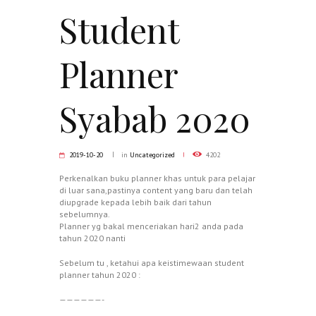
Student
Planner
Syabab 2020
2019-10-20
in
Uncategorized
4202
Perkenalkan buku planner khas untuk para pelajar
di luar sana,pastinya content yang baru dan telah
diupgrade kepada lebih baik dari tahun
sebelumnya.
Planner yg bakal menceriakan hari2 anda pada
tahun 2020 nanti
Sebelum tu , ketahui apa keistimewaan student
planner tahun 2020 :
——————-