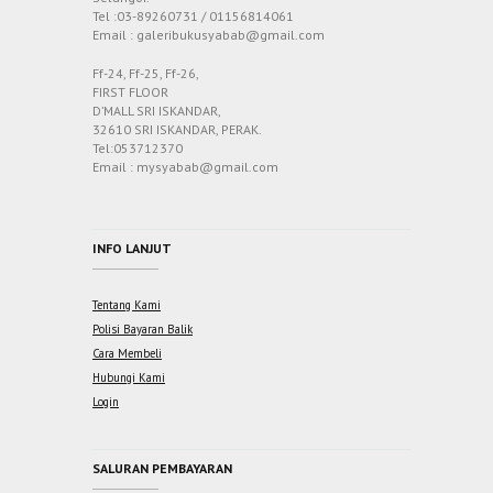
Tel :03-89260731 / 01156814061
Email : galeribukusyabab@gmail.com
Ff-24, Ff-25, Ff-26,
FIRST FLOOR
D’MALL SRI ISKANDAR,
32610 SRI ISKANDAR, PERAK.
Tel:053712370
Email : mysyabab@gmail.com
INFO LANJUT
Tentang Kami
Polisi Bayaran Balik
Cara Membeli
Hubungi Kami
Login
SALURAN PEMBAYARAN