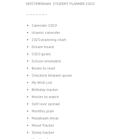
KEISTIMEWAAN STUDENT PLANNER 2020
——————–
Calender 2020
Islamic calender
2020 planning chart
Dream board
2020 goals
School timetable
Books to read
Checklist khatam quran
My Wish List
Birthday tracker
Movies to watch
Self love spread
Monthly plan
Mutabaah Amal
Mood Tracker
Sleep tracker