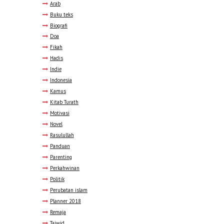
Arab
Buku teks
Biografi
Doa
Fikah
Hadis
Indie
Indonesia
Kamus
Kitab Turath
Motivasi
Novel
Rasulullah
Panduan
Parenting
Perkahwinan
Politik
Perubatan islam
Planner 2018
Remaja
Tajwid