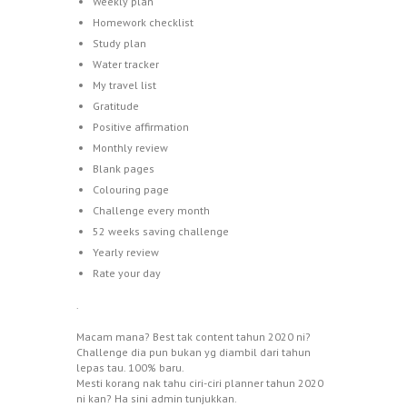
Weekly plan
Homework checklist
Study plan
Water tracker
My travel list
Gratitude
Positive affirmation
Monthly review
Blank pages
Colouring page
Challenge every month
52 weeks saving challenge
Yearly review
Rate your day
.
Macam mana? Best tak content tahun 2020 ni?
Challenge dia pun bukan yg diambil dari tahun
lepas tau. 100% baru.
Mesti korang nak tahu ciri-ciri planner tahun 2020
ni kan? Ha sini admin tunjukkan.