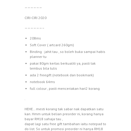
——————
CIRI-CIRI 2020
——————–
208ms
Soft Cover ( artcard 260gm)
Binding : jahit tau , so boleh buka sampai habis
planner tu
pakai 80gm kertas berkualiti ya, pasti tak
tembus bila tulis
ada 2 freegift (notebook dan bookmark)
notebook 64ms
full colour , pasti menceriakan hari2 korang
.
HEHE… mesti korang tak sabar nak dapatkan satu
kan. Hmm untuk belian preorder ni, korang hanya
bayar RM18 sahaja tau ,
dapat lagi satu free gift tambahan iaitu notepad to
do list. So untuk promosi preorder ni hanya RM18