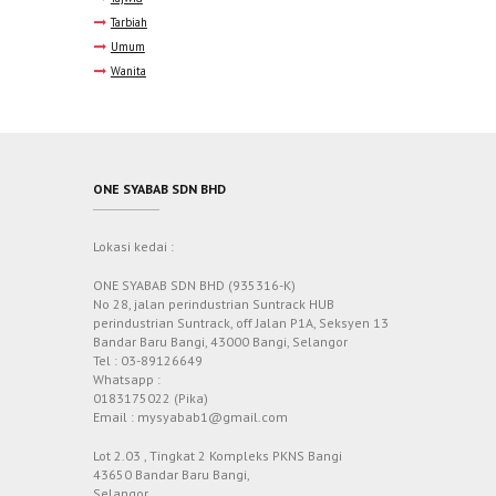
Tarbiah
Umum
Wanita
ONE SYABAB SDN BHD
Lokasi kedai :
ONE SYABAB SDN BHD (935316-K)
No 28, jalan perindustrian Suntrack HUB
perindustrian Suntrack, off Jalan P1A, Seksyen 13
Bandar Baru Bangi, 43000 Bangi, Selangor
Tel : 03-89126649
Whatsapp :
0183175022 (Pika)
Email : mysyabab1@gmail.com
Lot 2.03 , Tingkat 2 Kompleks PKNS Bangi
43650 Bandar Baru Bangi,
Selangor.