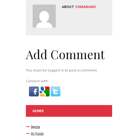
ABOUT
SYABABIANS
Add Comment
You must be
logged in
to post a comment.
Connect with:
GENRE
Agama
Al-Quran