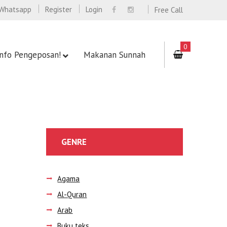
Whatsapp
Register
Login
Free Call
0
Info Pengeposan!
Makanan Sunnah
GENRE
Agama
Al-Quran
Arab
Buku teks