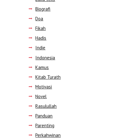
Biografi
Doa
Fikah
Hadis
Indie
Indonesia
Kamus
Kitab Turath
Motivasi
Novel
Rasulullah
Panduan
Parenting
Perkahwinan