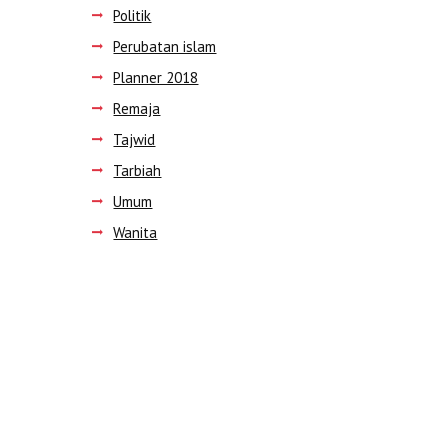
Politik
Perubatan islam
Next item
Planner 2018
WS_dpn-150x220 (1)
Remaja
Tajwid
Tarbiah
Umum
Wanita