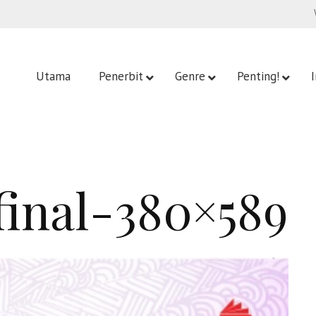
Utama
Penerbit
Genre
Penting!
final-380×589