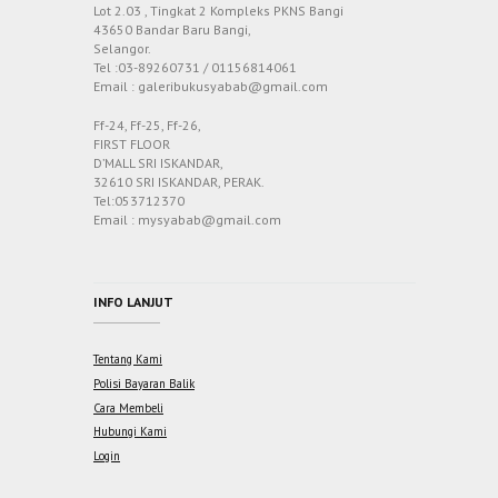
Lot 2.03 , Tingkat 2 Kompleks PKNS Bangi
43650 Bandar Baru Bangi,
Selangor.
Tel :03-89260731 / 01156814061
Email : galeribukusyabab@gmail.com
Ff-24, Ff-25, Ff-26,
FIRST FLOOR
D’MALL SRI ISKANDAR,
32610 SRI ISKANDAR, PERAK.
Tel:053712370
Email : mysyabab@gmail.com
INFO LANJUT
Tentang Kami
Polisi Bayaran Balik
Cara Membeli
Hubungi Kami
Login