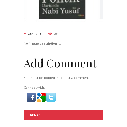
2024-10-16
706
No image description ...
Add Comment
You must be
logged in
to post a comment.
Connect with:
GENRE