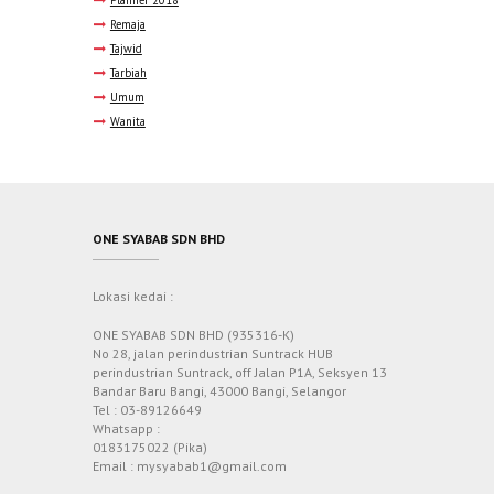
Remaja
Tajwid
Tarbiah
Umum
Wanita
ONE SYABAB SDN BHD
Lokasi kedai :
ONE SYABAB SDN BHD (935316-K)
No 28, jalan perindustrian Suntrack HUB
perindustrian Suntrack, off Jalan P1A, Seksyen 13
Bandar Baru Bangi, 43000 Bangi, Selangor
Tel : 03-89126649
Whatsapp :
0183175022 (Pika)
Email : mysyabab1@gmail.com