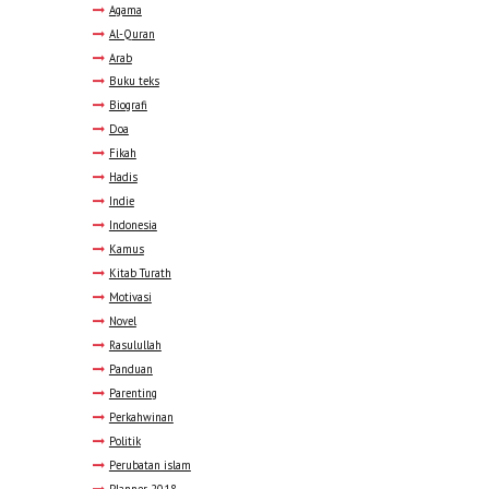
Agama
Al-Quran
Arab
Buku teks
Biografi
Doa
Fikah
Hadis
Indie
Indonesia
Kamus
Kitab Turath
Motivasi
Novel
Rasulullah
Panduan
Parenting
Perkahwinan
Politik
Perubatan islam
Planner 2018