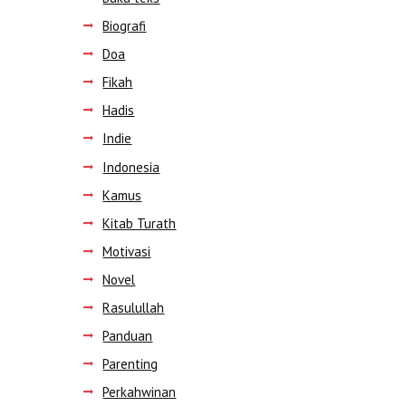
Biografi
Doa
Fikah
Hadis
Indie
Indonesia
Kamus
Kitab Turath
Motivasi
Novel
Rasulullah
Panduan
Parenting
Perkahwinan