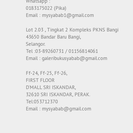
Whatsapp :
0183175022 (Pika)
Email : mysyabab1@gmail.com
Lot 2.03 , Tingkat 2 Kompleks PKNS Bangi
43650 Bandar Baru Bangi,
Selangor.
Tel :03-89260731 / 01156814061
Email : galeribukusyabab@gmail.com
Ff-24, Ff-25, Ff-26,
FIRST FLOOR
D’MALL SRI ISKANDAR,
32610 SRI ISKANDAR, PERAK.
Tel:053712370
Email : mysyabab@gmail.com