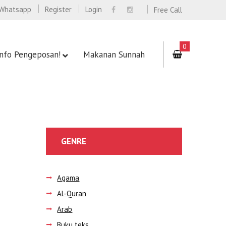
Whatsapp
Register
Login
Free Call
0
Info Pengeposan!
Makanan Sunnah
GENRE
Agama
Al-Quran
Arab
Buku teks