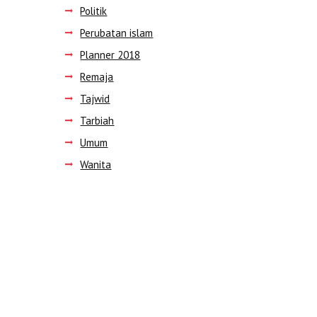
Politik
Next item
...
Perubatan islam
Planner 2018
Remaja
Tajwid
Tarbiah
Umum
Wanita