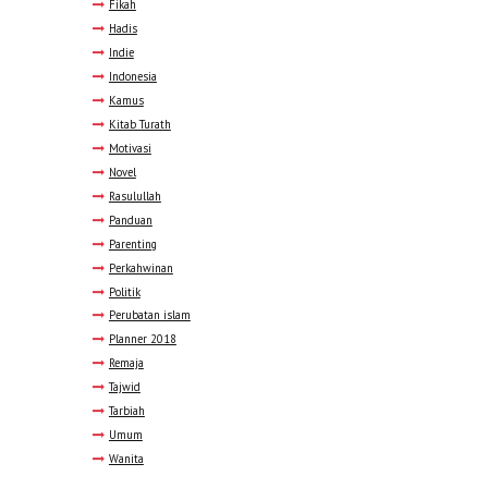
Fikah
Hadis
Indie
Indonesia
Kamus
Kitab Turath
Motivasi
Novel
Rasulullah
Panduan
Parenting
Perkahwinan
Politik
Perubatan islam
Planner 2018
Remaja
Tajwid
Tarbiah
Umum
Wanita