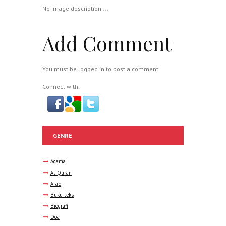
No image description ...
Add Comment
You must be
logged in
to post a comment.
Connect with:
GENRE
Agama
Al-Quran
Arab
Buku teks
Biografi
Doa