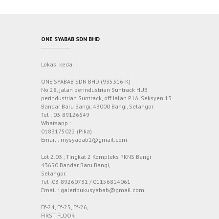
ONE SYABAB SDN BHD
Lokasi kedai :
ONE SYABAB SDN BHD (935316-K)
No 28, jalan perindustrian Suntrack HUB
perindustrian Suntrack, off Jalan P1A, Seksyen 13
Bandar Baru Bangi, 43000 Bangi, Selangor
Tel : 03-89126649
Whatsapp :
0183175022 (Pika)
Email : mysyabab1@gmail.com
Lot 2.03 , Tingkat 2 Kompleks PKNS Bangi
43650 Bandar Baru Bangi,
Selangor.
Tel :03-89260731 / 01156814061
Email : galeribukusyabab@gmail.com
Ff-24, Ff-25, Ff-26,
FIRST FLOOR