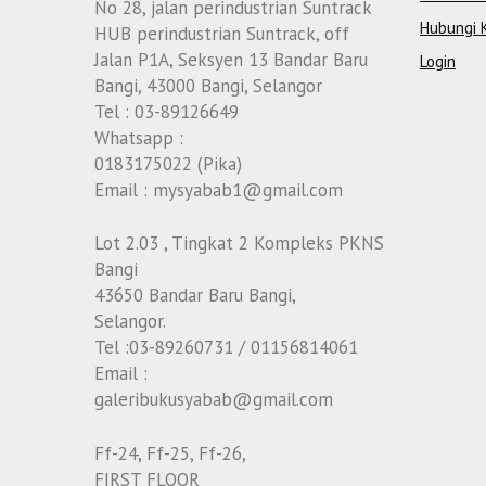
No 28, jalan perindustrian Suntrack
Hubungi 
HUB perindustrian Suntrack, off
Jalan P1A, Seksyen 13 Bandar Baru
Login
Bangi, 43000 Bangi, Selangor
Tel : 03-89126649
Whatsapp :
0183175022 (Pika)
Email : mysyabab1@gmail.com
Lot 2.03 , Tingkat 2 Kompleks PKNS
Bangi
43650 Bandar Baru Bangi,
Selangor.
Tel :03-89260731 / 01156814061
Email :
galeribukusyabab@gmail.com
Ff-24, Ff-25, Ff-26,
FIRST FLOOR