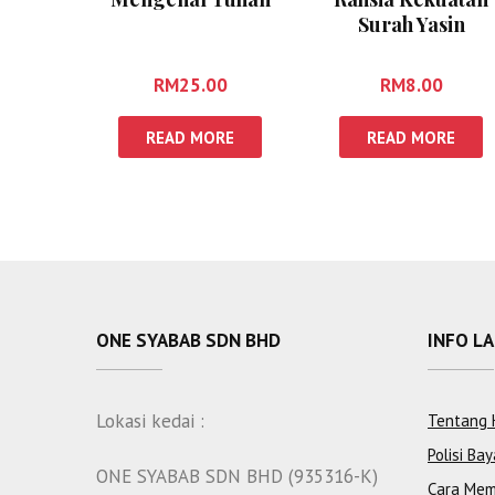
Surah Yasin
RM
25.00
RM
8.00
READ MORE
READ MORE
ONE SYABAB SDN BHD
INFO L
Lokasi kedai :
Tentang 
Polisi Bay
ONE SYABAB SDN BHD (935316-K)
Cara Mem