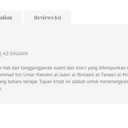
ation
Reviews (0)
 AZ-ZAUJAIN
hak-hak dan tanggungjawab suami dan isteri yang dihimpunka
mmad bin Umar Nawawi al-Jaawi al-Bintaani at-Tanaari al-Misriy
ang
baharu belajar. Tujuan kitab ini adalah untuk menerangkan
n.