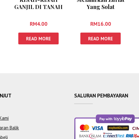
GANJIL DI TANAH
Yang Solat
SUCI
RM
4.00
RM
16.00
READ MORE
READ MORE
ANJUT
SALURAN PEMBAYARAN
Kami
aran Balik
beli