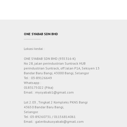
ONE SYABAB SDN BHD
Lokasi kedai :
ONE SYABAB SDN BHD (935316-K)
No 28, jalan perindustrian Suntrack HUB
perindustrian Suntrack, off Jalan P1A, Seksyen 13
Bandar Baru Bangi, 43000 Bangi, Selangor
Tel : 03-89126649
Whatsapp :
0183175022 (Pika)
Email : mysyabab1@gmail.com
Lot 2.03 , Tingkat 2 Kompleks PKNS Bangi
43650 Bandar Baru Bangi,
Selangor.
Tel :03-89260731 / 01156814061
Email : galeribukusyabab@gmail.com