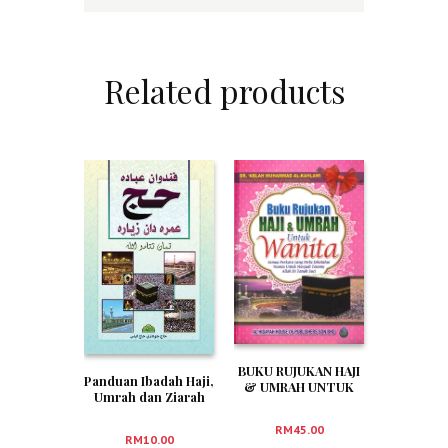
Related products
BUKU RUJUKAN HAJI
Panduan Ibadah Haji,
& UMRAH UNTUK
Umrah dan Ziarah
WANITA
(Edisi Jawi)
RM
45.00
RM
10.00