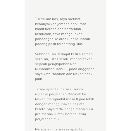
“Di dalam bas, saya melihat
kebanyakkan jemaah berkumat-
kamit berdoa dan bertalbiah.
Kemudian, saya mengalihkan
pandangan ke arah luar. Kelihatan
padang pasir terbentang luas.
Subhanallah. Teringat ketika zaman
sekolah, ustaz selalu menceritakan
sejarah penghijrahan Nabi
Muhammad. Dahulu, pada anggapan
saya kota Madinah dan Mekah tidak
jauh.
Tetapi, apabila merasai sendiri
rupanya perjalanan Madinah ke
Mekah mengambil masa 8 jam lebih
dengan menggunakan bas atau
kereta. Saya terfikir bagaimana pula
jika menaiki unta? Berapa lama
perjalanan itu?
Menitis air mata saya apabila