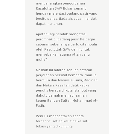
mengenangkan pengorbanan
Rasulullah SAW. Bukan senang
hendak merentasi padang pasir yang
begitu panas, tiada air, susah hendak
dapat makanan.
Apatah lagi hendak mengatasi
perompak di padang pasir. Pelbagai
cabaran sebenarnya perlu ditempuhi
oleh Rasulullah SAW demi untuk
menyebarkan agama Allah yang
mulia”.
Naskah ini adalah sebuah catatan
perjalanan bersifat kembara iman. Ia
bermula dari Malaysia, Turki, Madinah
dan Mekah. Rasailah detik ketika
penulis berada di Kota Istanbul yang
dahulu pernah menjadi zaman
kegemilangan Sultan Muhammad Al-
Fatih.
Penulis menceritakan secara
terperinci setiap kali tiba ke satu
lokasi yang dikunjungi.