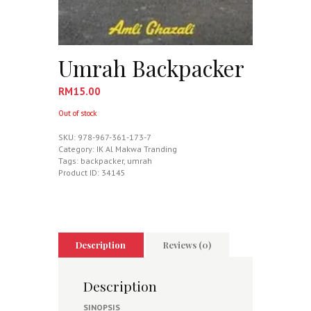
Umrah Backpacker
RM
15.00
Out of stock
SKU:
978-967-361-173-7
Category:
IK Al Makwa Tranding
Tags:
backpacker
,
umrah
Product ID:
34145
Description
Reviews (0)
Description
SINOPSIS