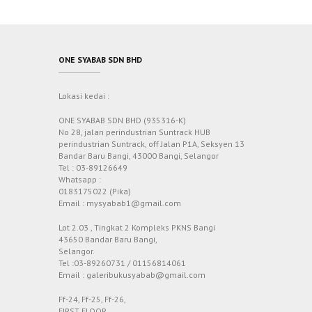
ONE SYABAB SDN BHD
Lokasi kedai :
ONE SYABAB SDN BHD (935316-K)
No 28, jalan perindustrian Suntrack HUB
perindustrian Suntrack, off Jalan P1A, Seksyen 13
Bandar Baru Bangi, 43000 Bangi, Selangor
Tel : 03-89126649
Whatsapp :
0183175022 (Pika)
Email : mysyabab1@gmail.com
Lot 2.03 , Tingkat 2 Kompleks PKNS Bangi
43650 Bandar Baru Bangi,
Selangor.
Tel :03-89260731 / 01156814061
Email : galeribukusyabab@gmail.com
Ff-24, Ff-25, Ff-26,
FIRST FLOOR