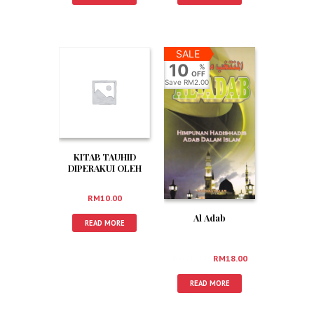
SALE
10
%
OFF
Save
RM2.00
KITAB TAUHID
DIPERAKUI OLEH
FAKTA SAINS JILID 1
RM
10.00
Al Adab
READ MORE
RM
20.00
RM
18.00
READ MORE