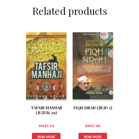
Related products
TAFSIR MANHAJI
FIQH SIRAH (JILID 2)
(JUZUK 29)
RM
33.50
RM
37.00
READ MORE
READ MORE