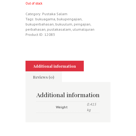
Out of stock
Category:
Pustaka Salam
Tags:
bukuagama
,
bukupengajian
,
bukuperbahasan
,
bukuulum
,
pengajian
,
perbahasan
,
pustakasalam
,
ulumalquran
Product ID:
12083
Additional information
Reviews (0)
Additional information
0.415
Weight
kg