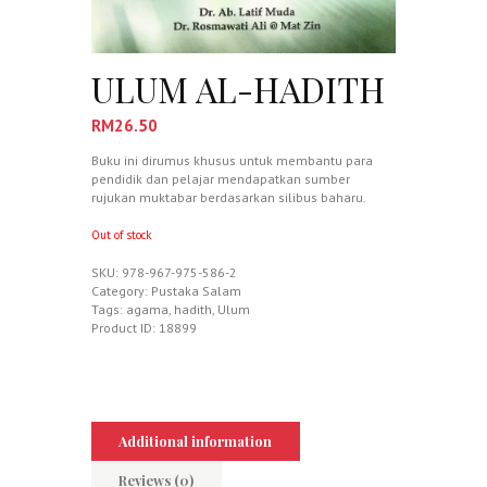
ULUM AL-HADITH
RM
26.50
Buku ini dirumus khusus untuk membantu para
pendidik dan pelajar mendapatkan sumber
rujukan muktabar berdasarkan silibus baharu.
Out of stock
SKU:
978-967-975-586-2
Category:
Pustaka Salam
Tags:
agama
,
hadith
,
Ulum
Product ID:
18899
Additional information
Reviews (0)