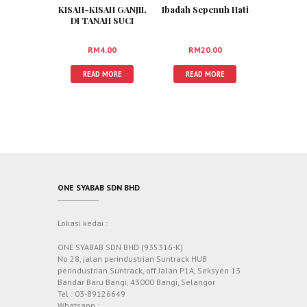
Ibadah Sepenuh Hati
KISAH-KISAH GANJIL
DI TANAH SUCI
RM
20.00
RM
4.00
READ MORE
READ MORE
ONE SYABAB SDN BHD
Lokasi kedai :
ONE SYABAB SDN BHD (935316-K)
No 28, jalan perindustrian Suntrack HUB
perindustrian Suntrack, off Jalan P1A, Seksyen 13
Bandar Baru Bangi, 43000 Bangi, Selangor
Tel : 03-89126649
Whatsapp :