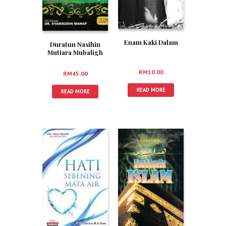
Enam Kaki Dalam
Duratun Nasihin
Mutiara Mubaligh
RM
10.00
RM
45.00
READ MORE
READ MORE