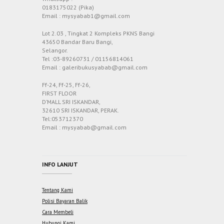
0183175022 (Pika)
Email : mysyabab1@gmail.com
Lot 2.03 , Tingkat 2 Kompleks PKNS Bangi
43650 Bandar Baru Bangi,
Selangor.
Tel :03-89260731 / 01156814061
Email : galeribukusyabab@gmail.com
Ff-24, Ff-25, Ff-26,
FIRST FLOOR
D’MALL SRI ISKANDAR,
32610 SRI ISKANDAR, PERAK.
Tel:053712370
Email : mysyabab@gmail.com
INFO LANJUT
Tentang Kami
Polisi Bayaran Balik
Cara Membeli
Hubungi Kami