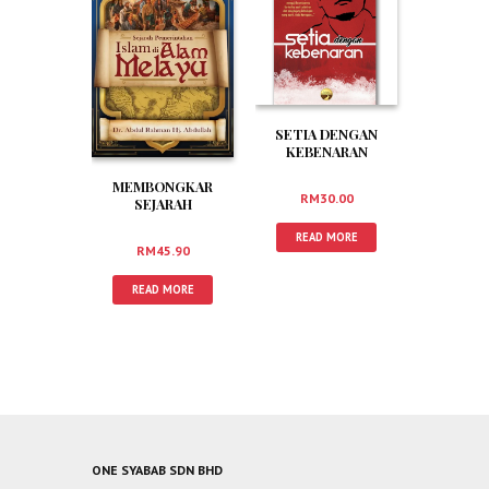
SETIA DENGAN
KEBENARAN
MEMBONGKAR
RM
30.00
SEJARAH
PEMERINTAHAN
READ MORE
ISLAM DI ALAM
RM
45.90
MELAYU
READ MORE
ONE SYABAB SDN BHD