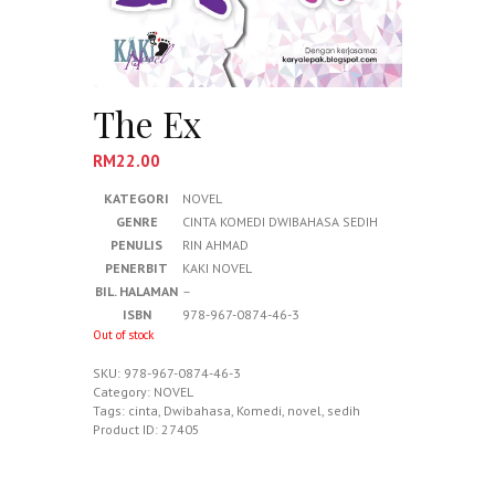
The Ex
RM
22.00
KATEGORI
NOVEL
GENRE
CINTA KOMEDI DWIBAHASA SEDIH
PENULIS
RIN AHMAD
PENERBIT
KAKI NOVEL
BIL. HALAMAN
–
ISBN
978-967-0874-46-3
Out of stock
SKU:
978-967-0874-46-3
Category:
NOVEL
Tags:
cinta
,
Dwibahasa
,
Komedi
,
novel
,
sedih
Product ID:
27405