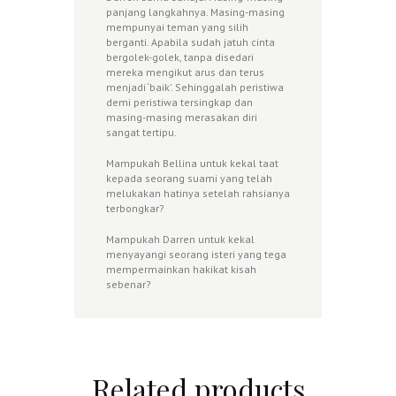
panjang langkahnya. Masing-masing
mempunyai teman yang silih
berganti. Apabila sudah jatuh cinta
bergolek-golek, tanpa disedari
mereka mengikut arus dan terus
menjadi ‘baik’. Sehinggalah peristiwa
demi peristiwa tersingkap dan
masing-masing merasakan diri
sangat tertipu.
Mampukah Bellina untuk kekal taat
kepada seorang suami yang telah
melukakan hatinya setelah rahsianya
terbongkar?
Mampukah Darren untuk kekal
menyayangi seorang isteri yang tega
mempermainkan hakikat kisah
sebenar?
Related products