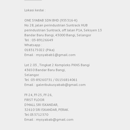
Lokasi kedai :
ONE SYABAB SDN BHD (935316-K)
No 28, jalan perindustrian Suntrack HUB
perindustrian Suntrack, off Jalan P1A, Seksyen 13
Bandar Baru Bangi, 43000 Bangi, Selangor
Tel : 03-89126649
Whatsapp :
0183175022 (Pika)
Email : mysyabab1@gmail.com
Lot 2.03 , Tingkat 2 Kompleks PKNS Bangi
43650 Bandar Baru Bangi,
Selangor.
Tel :03-89260731 / 01156814061
Email : galeribukusyabab@gmail.com
Ff-24, Ff-25, Ff-26,
FIRST FLOOR
D’MALL SRI ISKANDAR,
32610 SRI ISKANDAR, PERAK.
Tel:053712370
Email : mysyabab@gmail.com