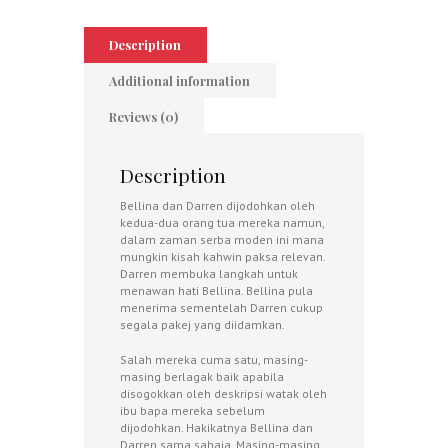
Description
Additional information
Reviews (0)
Description
Bellina dan Darren dijodohkan oleh
kedua-dua orang tua mereka namun,
dalam zaman serba moden ini mana
mungkin kisah kahwin paksa relevan.
Darren membuka langkah untuk
menawan hati Bellina. Bellina pula
menerima sementelah Darren cukup
segala pakej yang diidamkan.
Salah mereka cuma satu, masing-
masing berlagak baik apabila
disogokkan oleh deskripsi watak oleh
ibu bapa mereka sebelum
dijodohkan. Hakikatnya Bellina dan
Darren sama sahaja. Masing-masing