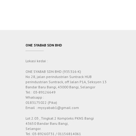
ONE SYABAB SDN BHD
Lokasi kedai :
ONE SYABAB SDN BHD (935316-K)
No 28, jalan perindustrian Suntrack HUB
perindustrian Suntrack, off Jalan P1A, Seksyen 13
Bandar Baru Bangi, 43000 Bangi, Selangor
Tel : 03-89126649
Whatsapp :
0183175022 (Pika)
Email : mysyabab1@gmail.com
Lot 2.03 , Tingkat 2 Kompleks PKNS Bangi
43650 Bandar Baru Bangi,
Selangor.
Tel :03-89260731 / 01156814061