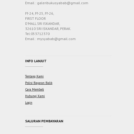
Email : galeribukusyabab@gmail.com
Ff-24, Ff-25, Ff-26,
FIRST FLOOR
D’MALL SRI ISKANDAR,
32610 SRI ISKANDAR, PERAK.
Tel:053712370
Email : mysyabab@gmail.com
INFO LANJUT
Tentang Kami
Polisi Bayaran Balik
Cara Membeli
Hubungi Kami
Login
SALURAN PEMBAYARAN