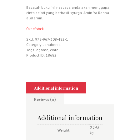
Bacalah buku ini, nescaya anda akan menggapai
cinta sejati yang berhasil syurga. Amin Ya Rabba
al’alamin.
Out of stock
SKU:
978-967-308-482-1
Category:
Jahabersa
Tags:
agama
,
cinta
Product ID:
18682
Additional information
Reviews (0)
Additional information
0.145
Weight
kg