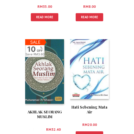
RM
35.00
RM
8.00
READ MORE
READ MORE
SALE
10
%
OFF
Save
RM3.60
Hati Sebening Mata
Air
AKHLAK SEORANG
MUSLIM
RM
20.00
RM
36.00
RM
32.40