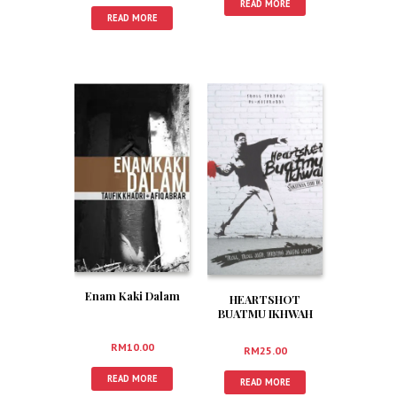
READ MORE
READ MORE
Enam Kaki Dalam
HEARTSHOT
BUATMU IKHWAH
RM
10.00
RM
25.00
READ MORE
READ MORE