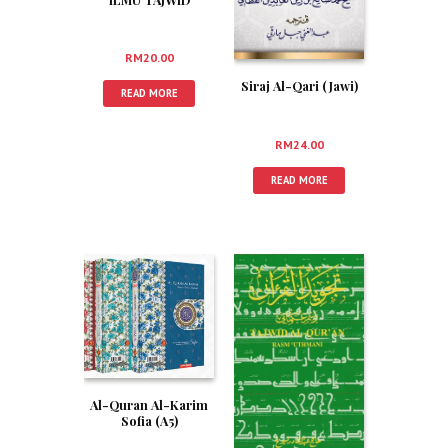
RM
20.00
Siraj Al-Qari (Jawi)
READ MORE
RM
24.00
READ MORE
Al-Quran Al-Karim
Sofia (A5)