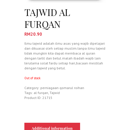
TAJWID AL
FURQAN
RM
20.90
Ilmu tajwid adalah ilmu asas yang wajib dipelajari
dan dikuasai oleh setiap muslim.tanpa ilmu tajwid
tidak mungkin kita dapat membaca al quran
dengan tartil dan betul.malah ibadah wajib lain
terutama solat fardu setiap hari,bacaan mestilah
dengan tajwid yang betul.
Out of stock
Category:
perniagaan qomarul roihan
Tags:
al furqan
,
Tajwid
Product ID:
21715
Additional information