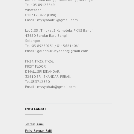
Tel : 03-89126649
Whatsapp :
0183175022 (Pika)
Email : mysyabab1@gmail.com
Lot 2.03 , Tingkat 2 Kompleks PKNS Bangi
43650 Bandar Baru Bangi,
Selangor.
Tel :03-89260731 / 01156814061
Email : galeribukusyabab@gmail.com
Ff-24, Ff-25, Ff-26,
FIRST FLOOR
D’MALL SRI ISKANDAR,
32610 SRI ISKANDAR, PERAK.
Tel:053712370
Email : mysyabab@gmail.com
INFO LANJUT
Tentang Kami
Polisi Bayaran Balik