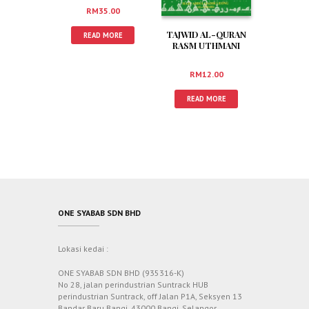
RM
35.00
TAJWID AL-QURAN
READ MORE
RASM UTHMANI
RM
12.00
READ MORE
ONE SYABAB SDN BHD
Lokasi kedai :
ONE SYABAB SDN BHD (935316-K)
No 28, jalan perindustrian Suntrack HUB
perindustrian Suntrack, off Jalan P1A, Seksyen 13
Bandar Baru Bangi, 43000 Bangi, Selangor