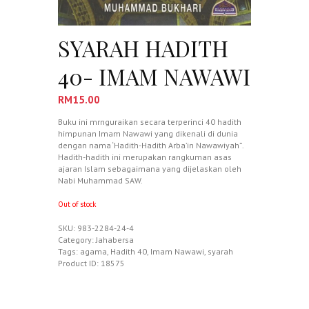
SYARAH HADITH
40- IMAM NAWAWI
RM
15.00
Buku ini mrnguraikan secara terperinci 40 hadith
himpunan Imam Nawawi yang dikenali di dunia
dengan nama ‘Hadith-Hadith Arba’in Nawawiyah”.
Hadith-hadith ini merupakan rangkuman asas
ajaran Islam sebagaimana yang dijelaskan oleh
Nabi Muhammad SAW.
Out of stock
SKU:
983-2284-24-4
Category:
Jahabersa
Tags:
agama
,
Hadith 40
,
Imam Nawawi
,
syarah
Product ID:
18575