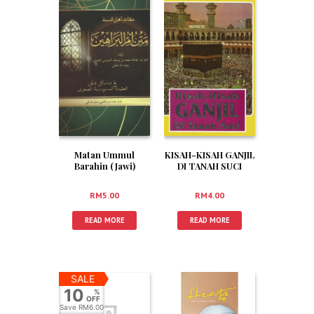
Matan Ummul
KISAH-KISAH GANJIL
Barahin (Jawi)
DI TANAH SUCI
RM
5.00
RM
4.00
READ MORE
READ MORE
SALE
10
%
OFF
Save
RM6.00