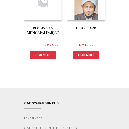
BIMBINGAN
HEART APP
MENCAPAI DARJAT
MUKMIN
RM
60.00
RM
54.00
RM
18.00
READ MORE
READ MORE
ONE SYABAB SDN BHD
Lokasi kedai :
ONE SYABAB SDN BHD (935316-K)