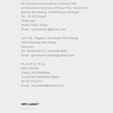
No 28, jalan perindustrian Suntrack HUB
perindustrian Suntrack, off Jalan P1A, Seksyen 13
Bandar Baru Bangi, 43000 Bangi, Selangor
Tel : 03-89126649
Whatsapp :
0183175022 (Pika)
Email : mysyabab1@gmail.com
Lot 2.03 , Tingkat 2 Kompleks PKNS Bangi
43650 Bandar Baru Bangi,
Selangor.
Tel :03-89260731 / 01156814061
Email : galeribukusyabab@gmail.com
Ff-24, Ff-25, Ff-26,
FIRST FLOOR
D’MALL SRI ISKANDAR,
32610 SRI ISKANDAR, PERAK.
Tel:053712370
Email : mysyabab@gmail.com
INFO LANJUT