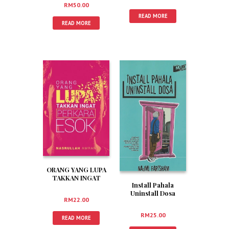
KISAH-KISAH LAIN
RM
50.00
READ MORE
READ MORE
ORANG YANG LUPA
TAKKAN INGAT
Install Pahala
PERKARA ESOK
Uninstall Dosa
RM
22.00
RM
25.00
READ MORE