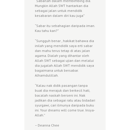
“Sabarlah dalam membimbing dia.
Mungkin Allah SWT hantarkan dia
sebagai jalan untuk mendidik
kesabaran dalam diri kau juga”
“Sabar itu sebahagian daripada iman.
Kau tahu kan?”
“Sungguh benar , hakikat bahawa dia
inilah yang mendidik saya erti sabar
dan mahu terus tetap di atas jalan
agama. Dialah yang dihantar oleh
Allah SWT sebagai ujian dan melalui
dia jugalah Allah SWT mendidik saya
bagaimana untuk bersabar.
Alhamdulillah.
“Kalau nak didik pasangan tanpa
buat dia merajuk dan berkecil hati,
bacalah naskah berseni ini. Nak
jadikan dia sebagai ratu atau bidadari
syurgawi, cari ilmunya daripada buku
ini. Your dreams will come true. Insya-
Allah.”
– Deanna Chee