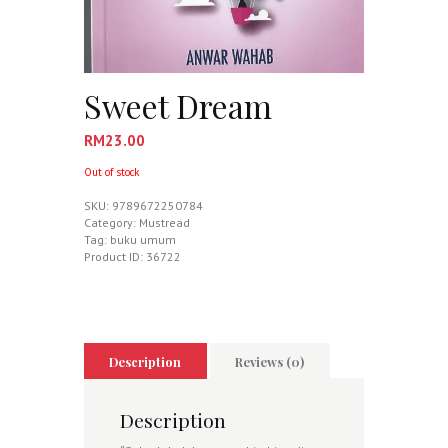
Sweet Dream
RM
23.00
Out of stock
SKU:
9789672250784
Category:
Mustread
Tag:
buku umum
Product ID:
36722
Description
Reviews (0)
Description