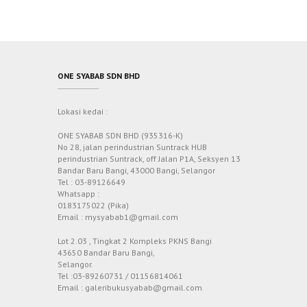
ONE SYABAB SDN BHD
Lokasi kedai :
ONE SYABAB SDN BHD (935316-K)
No 28, jalan perindustrian Suntrack HUB
perindustrian Suntrack, off Jalan P1A, Seksyen 13
Bandar Baru Bangi, 43000 Bangi, Selangor
Tel : 03-89126649
Whatsapp :
0183175022 (Pika)
Email : mysyabab1@gmail.com
Lot 2.03 , Tingkat 2 Kompleks PKNS Bangi
43650 Bandar Baru Bangi,
Selangor.
Tel :03-89260731 / 01156814061
Email : galeribukusyabab@gmail.com