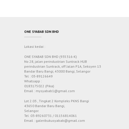
ONE SYABAB SDN BHD
Lokasi kedai :
ONE SYABAB SDN BHD (935316-K)
No 28, jalan perindustrian Suntrack HUB
perindustrian Suntrack, off Jalan P1A, Seksyen 13
Bandar Baru Bangi, 43000 Bangi, Selangor
Tel : 03-89126649
Whatsapp :
0183175022 (Pika)
Email : mysyabab1@gmail.com
Lot 2.03 , Tingkat 2 Kompleks PKNS Bangi
43650 Bandar Baru Bangi,
Selangor.
Tel :03-89260731 / 01156814061
Email : galeribukusyabab@gmail.com