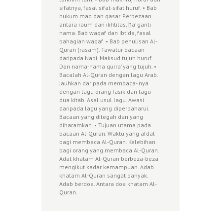
sifatnya, fasal sifat-sifat huruf. • Bab
hukum mad dan qasar. Perbezaan
antara raum dan ikhtilas, ḥa’ ganti
nama. Bab waqaf dan ibtida, fasal
bahagian waqaf. • Bab penulisan Al-
Quran (rasam). Tawatur bacaan
daripada Nabi. Maksud tujuh huruf.
Dan nama-nama qurra’ yang tujuh. •
Bacalah Al-Quran dengan lagu Arab.
Jauhkan daripada membaca- nya
dengan lagu orang fasik dan lagu
dua kitab. Asal usul lagu. Awasi
daripada lagu yang diperbaharui.
Bacaan yang ditegah dan yang
diharamkan. • Tujuan utama pada
bacaan Al-Quran. Waktu yang afdal
bagi membaca Al-Quran. Kelebihan
bagi orang yang membaca Al-Quran.
Adat khatam Al-Quran berbeza-beza
mengikut kadar kemampuan. Adab
khatam Al-Quran sangat banyak.
Adab berdoa. Antara doa khatam Al-
Quran.