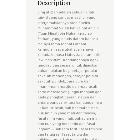
Description
Siraj al-Qari adalah sebuah kitab
tajwid yang sangat masyhur yang
diterjemahkannya oleh Sheikh
Muhammad Saleh bin Zainal Abidin
(Tuan Minal) bin Muhammad al-
Fathani, yang ditulis dalam bahasa
Melayu lama loghat Fathani.
Kemudian saya ubahsuaikannya
kepada bahasa Malaysia dalam edisi
Jawi dan Rumi. Kandungannya agak
lengkap dan sesuai untuk dijadikan
bahan rujukan bagi pelajar-pelajar
sekolah menengah, pelajar-pelajar
sekolah pondok, para guru dan
imam-imam masjid dan madrasah
serta mereka yang ingin menjadi qari
pada peringkat daerah, negeri dan
antara bangsa. Antara kandungannya
: • Bab isti’azah, bab basmalah, bab
hukum nun yang mati dan tanwin,
fasal mim yang mati, bahagian mim
dan nun yang bersabdu dan fasal
idgham. • Bab lam ta’rif. Fasal tafkhim
dan tarqiq ra’ , fasal tarqiq dan
tafkhim lam. • Bab makhraj huruf dan