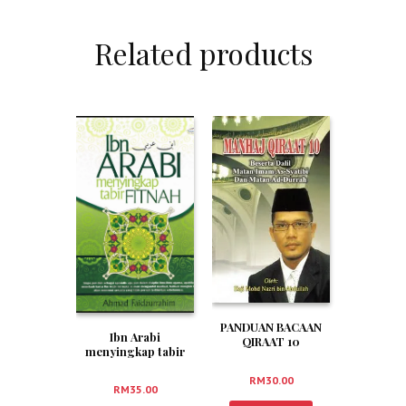
Related products
PANDUAN BACAAN
Ibn Arabi
QIRAAT 10
menyingkap tabir
MENGIKUT TARIQ
Fitnah
AS SYATIBI DAN
RM
30.00
DURRAH
RM
35.00