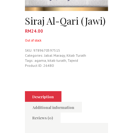
Siraj Al-Qari (Jawi)
RM
24.00
Out of stock
SKU:
9789670597515
Categories:
Jabal Maraqy
,
Kitab Turath
Tags:
agama
,
kitab turath
,
Tajwid
Product ID:
26480
Description
Additional information
Reviews (0)