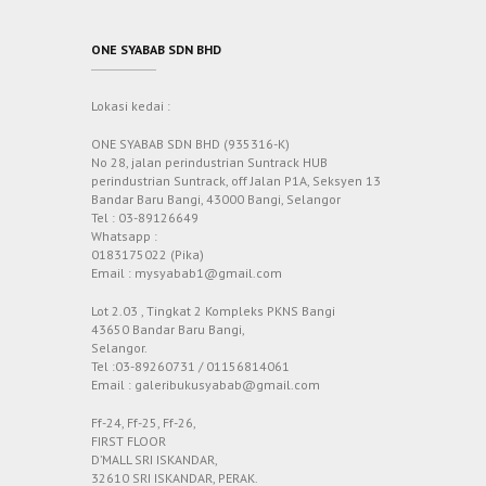
ONE SYABAB SDN BHD
Lokasi kedai :
ONE SYABAB SDN BHD (935316-K)
No 28, jalan perindustrian Suntrack HUB
perindustrian Suntrack, off Jalan P1A, Seksyen 13
Bandar Baru Bangi, 43000 Bangi, Selangor
Tel : 03-89126649
Whatsapp :
0183175022 (Pika)
Email : mysyabab1@gmail.com
Lot 2.03 , Tingkat 2 Kompleks PKNS Bangi
43650 Bandar Baru Bangi,
Selangor.
Tel :03-89260731 / 01156814061
Email : galeribukusyabab@gmail.com
Ff-24, Ff-25, Ff-26,
FIRST FLOOR
D’MALL SRI ISKANDAR,
32610 SRI ISKANDAR, PERAK.