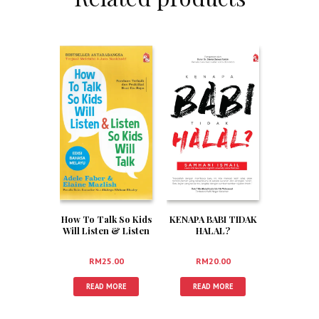
How To Talk So Kids
KENAPA BABI TIDAK
Will Listen & Listen
HALAL?
So Kids Will Talk
Edisi BM 100%
RM
25.00
RM
20.00
READ MORE
READ MORE