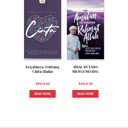
Segalanya Tentang
AMALAN YANG
Cinta (Buku
MENGUNDANG
Cinta/Perhubungan)
RAHMAT ALLAH
RM
24.00
RM
10.00
READ MORE
READ MORE