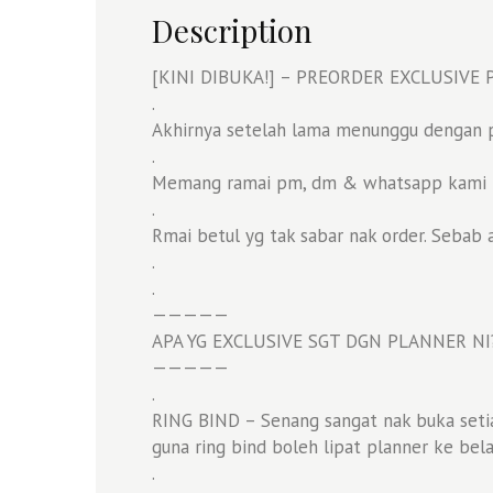
Description
[KINI DIBUKA!] – PREORDER EXCLUSIVE 
.
Akhirnya setelah lama menunggu dengan pe
.
Memang ramai pm, dm & whatsapp kami nak
.
Rmai betul yg tak sabar nak order. Sebab 
.
.
—————
APA YG EXCLUSIVE SGT DGN PLANNER NI
—————
.
RING BIND – Senang sangat nak buka seti
guna ring bind boleh lipat planner ke bel
.