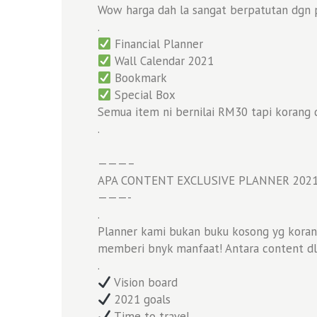
Wow harga dah la sangat berpatutan dgn pe
.
Financial Planner
Wall Calendar 2021
Bookmark
Special Box
Semua item ni bernilai RM30 tapi korang
.
———–
APA CONTENT EXCLUSIVE PLANNER 2021
———-
.
Planner kami bukan buku kosong yg koran
memberi bnyk manfaat! Antara content dl
.
Vision board
2021 goals
Time to travel