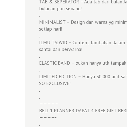
TAB & SEPERATOR – Ada tab dari bulan Jan
bulanan pon senang!
.
MINIMALIST – Design dan warna yg minim
setiap hari!
.
ILMU TAJWID – Content tambahan dalam eks
santai dan berwarna!
.
ELASTIC BAND – bukan hanya utk tampak e
.
LIMITED EDITION – Hanya 30,000 unit sahaj
SO EXCLUSIVE!
.
.
————–
BELI 1 PLANNER DAPAT 4 FREE GIFT BER
————-
.