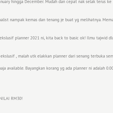
uary hingga December. Mudah dan cepat nak selak terus ke bul
alist nampak kemas dan tenang je buat yg melihatnya. Mema
lusif planner 2021 ni, kita back to basic ok! Ilmu tajwid d
kslusif , malah utk elakkan planner dari senang terbuka se
a available. Bayangkan korang yg ada planner ni adalah 0.000
NILAI RM30!