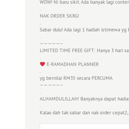
WOW! Ni baru sikit. Ada banyak lagi conten
.
NAK ORDER SKRG!
.
Sabar dulu! Ada lagi 1 hadiah istimewa y
.
—————–
LIMITED TIME FREE GIFT: Hanya 3 hari saha
.
E-RAMADHAN PLANNER
.
yg bernilai RM35 secara PERCUMA
—————–
.
ALHAMDULILLAH! Banyaknya dapat hadiah! 
.
Kalau dah tak sabar dan nak order cepat2,