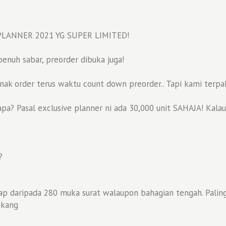
PLANNER 2021 YG SUPER LIMITED!
nuh sabar, preorder dibuka juga!
 order terus waktu count down preorder.. Tapi kami terpaks
apa? Pasal exclusive planner ni ada 30,000 unit SAHAJA! Kal
?
ap daripada 280 muka surat walaupon bahagian tengah. Palin
akang