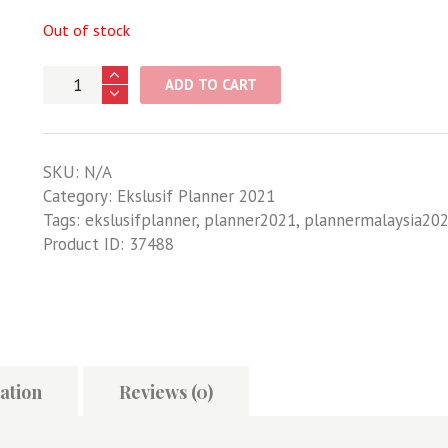
Out of stock
Quantity
ADD TO CART
SKU:
N/A
Category:
Ekslusif Planner 2021
Tags:
ekslusifplanner
,
planner2021
,
plannermalaysia20
Product ID:
37488
ation
Reviews (0)