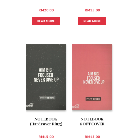
RM
20.00
RM
15.00
READ MORE
READ MORE
NOTEBOOK
NOTEBOOK
(Hardcover Ring)
SOFTCOVER
RM
15.00
RM
15.00