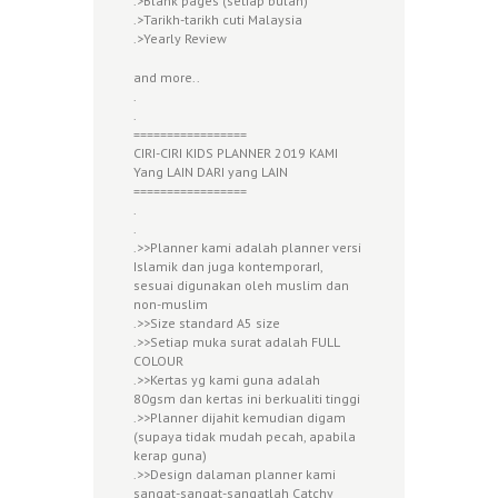
.>Blank pages (setiap bulan)
.>Tarikh-tarikh cuti Malaysia
.>Yearly Review
and more..
.
.
=================
CIRI-CIRI KIDS PLANNER 2019 KAMI
Yang LAIN DARI yang LAIN
=================
.
.
.>>Planner kami adalah planner versi
Islamik dan juga kontemporarI,
sesuai digunakan oleh muslim dan
non-muslim
.>>Size standard A5 size
.>>Setiap muka surat adalah FULL
COLOUR
.>>Kertas yg kami guna adalah
80gsm dan kertas ini berkualiti tinggi
.>>Planner dijahit kemudian digam
(supaya tidak mudah pecah, apabila
kerap guna)
.>>Design dalaman planner kami
sangat-sangat-sangatlah Catchy