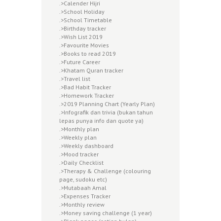
.>Calender Hijri
.>School Holiday
.>School Timetable
.>Birthday tracker
.>Wish List 2019
.>Favourite Movies
.>Books to read 2019
.>Future Career
.>Khatam Quran tracker
.>Travel list
.>Bad Habit Tracker
.>Homework Tracker
.>2019 Planning Chart (Yearly Plan)
.>Infografik dan trivia (bukan tahun
lepas punya info dan quote ya)
.>Monthly plan
.>Weekly plan
.>Weekly dashboard
.>Mood tracker
.>Daily Checklist
.>Therapy & Challenge (colouring
page, sudoku etc)
.>Mutabaah Amal
.>Expenses Tracker
.>Monthly review
.>Money saving challenge (1 year)