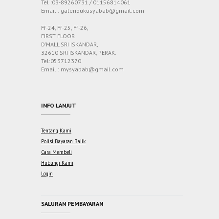
Tel :03-89260731 / 01156814061
Email : galeribukusyabab@gmail.com
Ff-24, Ff-25, Ff-26,
FIRST FLOOR
D’MALL SRI ISKANDAR,
32610 SRI ISKANDAR, PERAK.
Tel:053712370
Email : mysyabab@gmail.com
INFO LANJUT
Tentang Kami
Polisi Bayaran Balik
Cara Membeli
Hubungi Kami
Login
SALURAN PEMBAYARAN