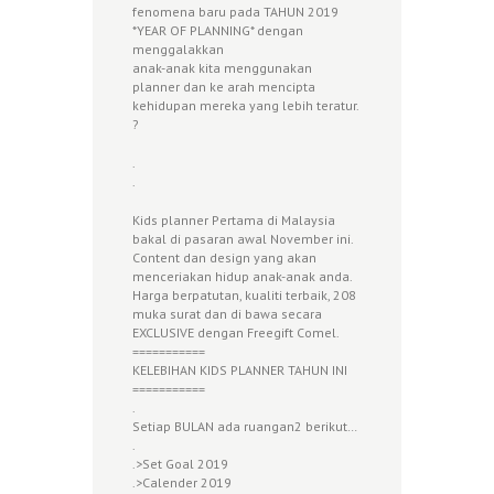
fenomena baru pada TAHUN 2019
*YEAR OF PLANNING* dengan
menggalakkan
anak-anak kita menggunakan
planner dan ke arah mencipta
kehidupan mereka yang lebih teratur.
?
.
.
Kids planner Pertama di Malaysia
bakal di pasaran awal November ini.
Content dan design yang akan
menceriakan hidup anak-anak anda.
Harga berpatutan, kualiti terbaik, 208
muka surat dan di bawa secara
EXCLUSIVE dengan Freegift Comel.
===========
KELEBIHAN KIDS PLANNER TAHUN INI
===========
.
Setiap BULAN ada ruangan2 berikut…
.
.>Set Goal 2019
.>Calender 2019