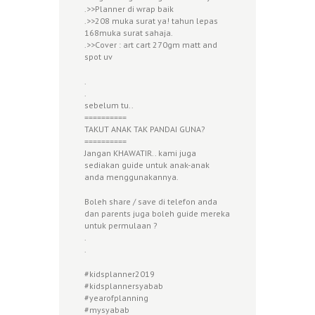
.>>Planner di wrap baik
.>>208 muka surat ya! tahun lepas
168muka surat sahaja.
.>>Cover : art cart 270gm matt and
spot uv
.
.
sebelum tu..
==========
TAKUT ANAK TAK PANDAI GUNA?
==========
Jangan KHAWATIR.. kami juga
sediakan guide untuk anak-anak
anda menggunakannya.
Boleh share / save di telefon anda
dan parents juga boleh guide mereka
untuk permulaan
?
.
.
#
kidsplanner2019
#
kidsplannersyabab
#
yearofplanning
#
mysyabab