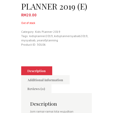
PLANNER 2019 (E)
RM
20.00
Out of stock
Category:
Kids Planner 2019
Tags:
kidsplanner2019
,
kidsplannersyabab2019
,
mysyabab
,
yearofplanning
Product ID:
30106
Description
Additional information
Reviews (0)
Description
Jom ramai-ramai kita wujudkan