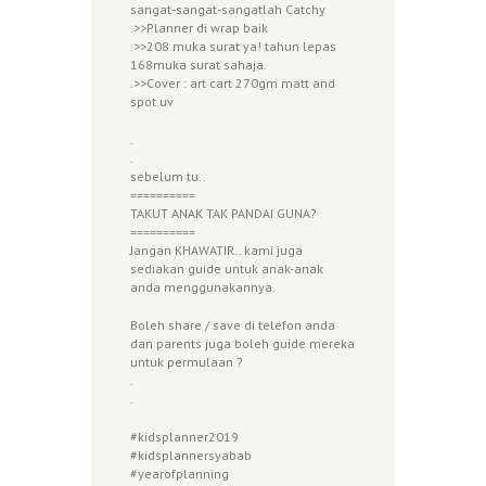
sangat-sangat-sangatlah Catchy
.>>Planner di wrap baik
.>>208 muka surat ya! tahun lepas
168muka surat sahaja.
.>>Cover : art cart 270gm matt and
spot uv
.
.
sebelum tu..
==========
TAKUT ANAK TAK PANDAI GUNA?
==========
Jangan KHAWATIR.. kami juga
sediakan guide untuk anak-anak
anda menggunakannya.
Boleh share / save di telefon anda
dan parents juga boleh guide mereka
untuk permulaan
?
.
.
#
kidsplanner2019
#
kidsplannersyabab
#
yearofplanning