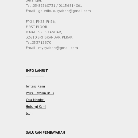
Selangor.
Tel :03-89260731 / 01156814061
Email : galeribukusyabab@gmail.com
Ff-24, Ff-25, Ff-26,
FIRST FLOOR
D’MALL SRI ISKANDAR,
32610 SRI ISKANDAR, PERAK.
Tel:053712370
Email : mysyabab@gmail.com
INFO LANJUT
Tentang Kami
Polisi Bayaran Balik
Cara Membeli
Hubungi Kami
Login
SALURAN PEMBAYARAN