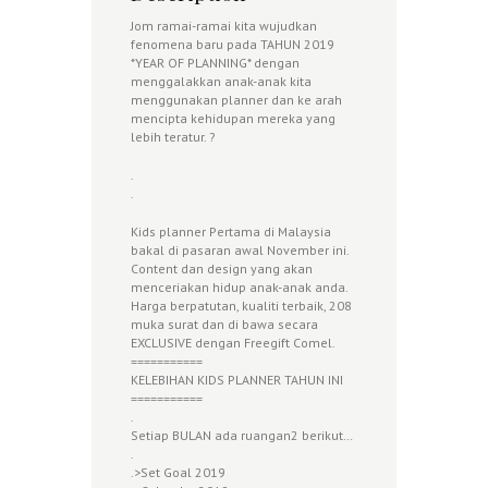
Jom ramai-ramai kita wujudkan
fenomena baru pada TAHUN 2019
*YEAR OF PLANNING* dengan
menggalakkan anak-anak kita
menggunakan planner dan ke arah
mencipta kehidupan mereka yang
lebih teratur.
?
.
.
Kids planner Pertama di Malaysia
bakal di pasaran awal November ini.
Content dan design yang akan
menceriakan hidup anak-anak anda.
Harga berpatutan, kualiti terbaik, 208
muka surat dan di bawa secara
EXCLUSIVE dengan Freegift Comel.
===========
KELEBIHAN KIDS PLANNER TAHUN INI
===========
.
Setiap BULAN ada ruangan2 berikut…
.
.>Set Goal 2019