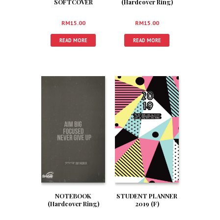
SOFTCOVER
(Hardcover Ring)
RM
15.00
RM
15.00
READ MORE
READ MORE
NOTEBOOK
STUDENT PLANNER
(Hardcover Ring)
2019 (F)