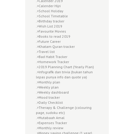
.>Calender 2019
.>Calender Hijri
.>School Holiday
.>School Timetable
.>Birthday tracker
.>Wish List 2019
.>Favourite Movies
.>Books to read 2019
.>Future Career
.>Khatam Quran tracker
.>Travel list
.>Bad Habit Tracker
.>Homework Tracker
.>2019 Planning Chart (Yearly Plan)
.>Infografik dan trivia (bukan tahun
lepas punya info dan quote ya)
.>Monthly plan
.>Weekly plan
.>Weekly dashboard
.>Mood tracker
.>Daily Checklist
.>Therapy & Challenge (colouring
page, sudoku etc)
.>Mutabaah Amal
.>Expenses Tracker
.>Monthly review
.>Money saving challenge (1 year)