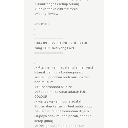
.>Blank pages (setiap bulan)
.>Tarikh-tarikh cuti Malaysia
.>Yearly Review
and more..
.
.
=================
CIRI-CIRI KIDS PLANNER 2019 KAMI
Yang LAIN DARI yang LAIN
=================
.
.
.>>Planner kami adalah planner versi
Islamik dan juga kontemporarI,
sesuai digunakan oleh muslim dan
non-muslim
.>>Size standard A5 size
.>>Setiap muka surat adalah FULL
COLOUR
.>>Kertas yg kami guna adalah
80gsm dan kertas ini berkualiti tinggi
.>>Planner dijahit kemudian digam
(supaya tidak mudah pecah, apabila
kerap guna)
.>>Design dalaman planner kami