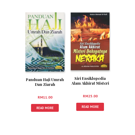
Siri Ensiklopedia
Panduan Haji Umrah
Alam Akhirat Misteri
Dan Ziarah
Dahsyatnya Neraka
RM
25.00
RM
11.00
READ MORE
READ MORE