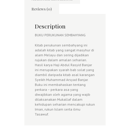
Reviews (0)
Description
BUKU PERUKUNAN SEMBAHYANG
Kitab perukunan sembahyang ini
adalah kitab yang sangat masyhur di
alam Melayu dan sering dijadikan
rujukan dalam amalan seharian.
Hasil karya Haji Abdul Rasyid Banjar
ini merupakan syarah bab solat yang
diambil daripada kitab asal karangan
Syeikh Muhammad Arsyad Banjar.
Buku ini membahaskan tentang
perkara – perkara asa yang
diwajibkan oleh agama yang wajib
dilaksanakan Mukallaf dalam
kehidupan seharian mencakupi rukun
Iman, rukun Islam serta ilmu
Tasawuf.