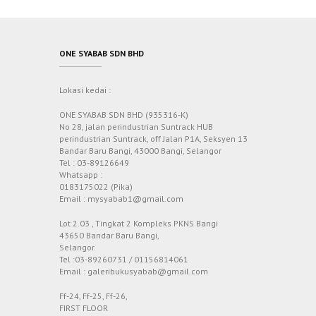
ONE SYABAB SDN BHD
Lokasi kedai :
ONE SYABAB SDN BHD (935316-K)
No 28, jalan perindustrian Suntrack HUB
perindustrian Suntrack, off Jalan P1A, Seksyen 13
Bandar Baru Bangi, 43000 Bangi, Selangor
Tel : 03-89126649
Whatsapp :
0183175022 (Pika)
Email : mysyabab1@gmail.com
Lot 2.03 , Tingkat 2 Kompleks PKNS Bangi
43650 Bandar Baru Bangi,
Selangor.
Tel :03-89260731 / 01156814061
Email : galeribukusyabab@gmail.com
Ff-24, Ff-25, Ff-26,
FIRST FLOOR