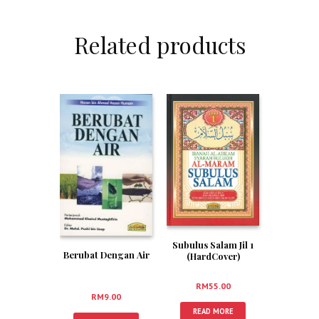
Related products
Subulus Salam Jil 1
Berubat Dengan Air
(HardCover)
RM
55.00
RM
9.00
READ MORE