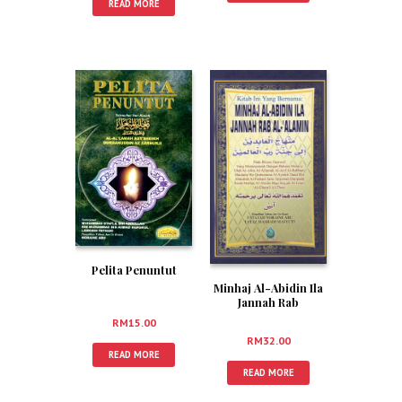
READ MORE
Pelita Penuntut
Minhaj Al-Abidin Ila
Jannah Rab
Al-‘Alamin (Bahasa
RM
15.00
Melayu)
RM
32.00
READ MORE
READ MORE