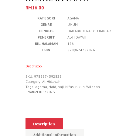
RM
16.00
KATEGORI
AGAMA
GENRE
UMUM
PENULIS
HAJI ABDUL RASYID BANJAR
PENERBIT
AL-HIDAYAH
BIL. HALAMAN
176
ISBN
9789674392826
Out of stock
SKU:
9789674392826
Category:
Al-Hidayah
Tags:
agama
,
Haid
,
haji
,
Nifas
,
rukun
,
Wiladah
Product ID:
32023
Description
Additional information