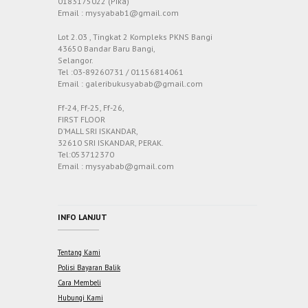
0183175022 (Pika)
Email : mysyabab1@gmail.com
Lot 2.03 , Tingkat 2 Kompleks PKNS Bangi
43650 Bandar Baru Bangi,
Selangor.
Tel :03-89260731 / 01156814061
Email : galeribukusyabab@gmail.com
Ff-24, Ff-25, Ff-26,
FIRST FLOOR
D’MALL SRI ISKANDAR,
32610 SRI ISKANDAR, PERAK.
Tel:053712370
Email : mysyabab@gmail.com
INFO LANJUT
Tentang Kami
Polisi Bayaran Balik
Cara Membeli
Hubungi Kami