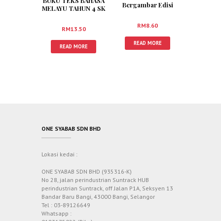
BUKU TEKS BAHASA
Bergambar Edisi
MELAYU TAHUN 4 SK
Terbaharu
RM
8.60
RM
13.50
READ MORE
READ MORE
ONE SYABAB SDN BHD
Lokasi kedai :
ONE SYABAB SDN BHD (935316-K)
No 28, jalan perindustrian Suntrack HUB
perindustrian Suntrack, off Jalan P1A, Seksyen 13
Bandar Baru Bangi, 43000 Bangi, Selangor
Tel : 03-89126649
Whatsapp :