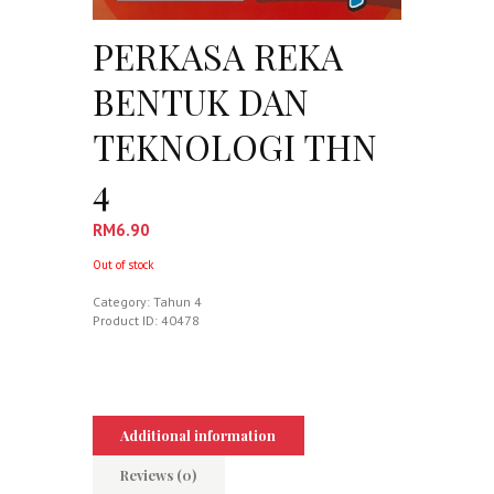
PERKASA REKA
BENTUK DAN
TEKNOLOGI THN
4
RM
6.90
Out of stock
Category:
Tahun 4
Product ID:
40478
Additional information
Reviews (0)