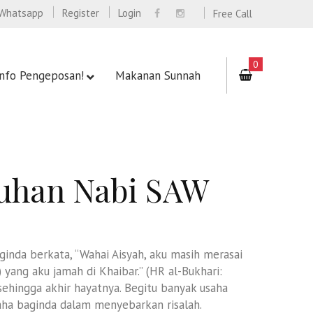
Whatsapp
Register
Login
Free Call
0
Info Pengeposan!
Makanan Sunnah
uhan Nabi SAW
inda berkata, “Wahai Aisyah, aku masih merasai
yang aku jamah di Khaibar.” (HR al-Bukhari:
ehingga akhir hayatnya. Begitu banyak usaha
aha baginda dalam menyebarkan risalah.