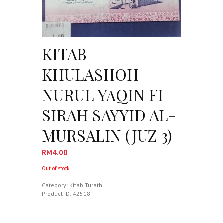
KITAB
KHULASHOH
NURUL YAQIN FI
SIRAH SAYYID AL-
MURSALIN (JUZ 3)
RM
4.00
Out of stock
Category:
Kitab Turath
Product ID:
42518