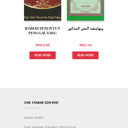
IDAMAN PENUNTUT
وبهامشه المتن المذكور
PENGGAL YANG
KEDUA (RUMI)
RM
10.00
RM
2.50
READ MORE
READ MORE
ONE SYABAB SDN BHD
Lokasi kedai :
ONE SYABAB SDN BHD (935316-K)