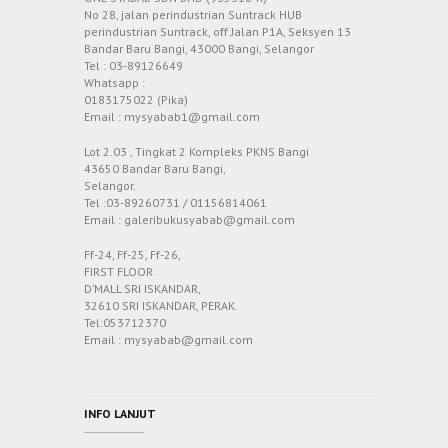
No 28, jalan perindustrian Suntrack HUB
perindustrian Suntrack, off Jalan P1A, Seksyen 13
Bandar Baru Bangi, 43000 Bangi, Selangor
Tel : 03-89126649
Whatsapp :
0183175022 (Pika)
Email : mysyabab1@gmail.com
Lot 2.03 , Tingkat 2 Kompleks PKNS Bangi
43650 Bandar Baru Bangi,
Selangor.
Tel :03-89260731 / 01156814061
Email : galeribukusyabab@gmail.com
Ff-24, Ff-25, Ff-26,
FIRST FLOOR
D’MALL SRI ISKANDAR,
32610 SRI ISKANDAR, PERAK.
Tel:053712370
Email : mysyabab@gmail.com
INFO LANJUT